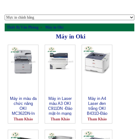
Thiết Bị Văn Phòng
»
Máy in Oki
Máy in Oki
Máy in màu đa
Máy in Laser
Máy in A4
chức năng
màu A3 OKI
Laser đen
OKI
C911DN -Đảo
trắng OKI
MC362DN-In
mặt-In mạng
B431D-Đảo
đảo mặt-In
mặt tự động
Tham Khảo
Tham Khảo
Tham Khảo
mạng