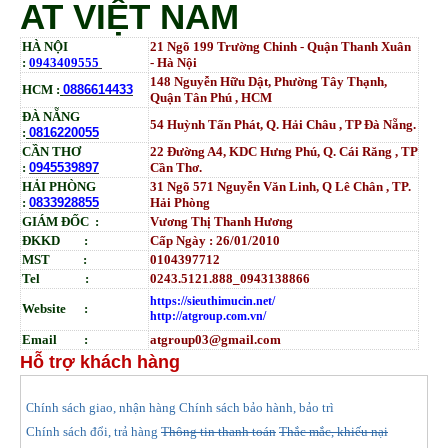
AT VIỆT NAM
HÀ NỘI
21 Ngõ 199 Trường Chinh - Quận Thanh Xuân
:
0943409555
- Hà Nội
148 Nguyễn Hữu Dật, Phường Tây Thạnh,
HCM :
0886614433
Quận Tân Phú , HCM
ĐÀ NẴNG
54 Huỳnh Tấn Phát, Q. Hải Châu , TP Đà Nẵng.
:
0816220055
CẦN THƠ
22 Đường A4, KDC Hưng Phú, Q. Cái Răng , TP
:
0945539897
Cần Thơ.
HẢI PHÒNG
31
Ngõ
571 Nguyễn Văn Linh, Q Lê Chân , TP.
:
0833928855
Hải Phòng
GIÁM ĐỐC :
Vương Thị Thanh Hương
ĐKKD :
Cấp Ngày : 26/01/2010
MST :
0104397712
Tel :
0243.5121.888_0943138866
https://sieuthimucin.net/
Website :
http://atgroup.com.vn/
Email :
atgroup03@gmail.com
Hỗ trợ khách hàng
hính sách giao, nhận hàng
Chính sách bảo hành, bảo trì
C
Chính sách đổi, trả hàng
Thông tin thanh toán
Thắc mắc, khiếu nại