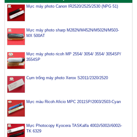
Mực máy photo sharp M282N/M452N/M502N/M503-
MX 500AT
Mực máy photo ricoh MP 2554/ 3054/ 3554/ 3054SP/
3554SP
Cụm trống máy photo Xerox S2011/2320/2520
Mực màu Ricoh Aficio MPC 2011SP/2003/2503-Cyan
Mực Photocopy Kyocera TASKalfa 4002i/5002i/6002i-
TK 6329