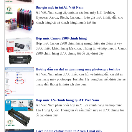
Báo giá mực in tại AT Việt Nam
AT Việt Nam cung cấp mực in các loại máy HP, Toshiba,
Kyocera, Xerox, Ricoh, Canon,.... Báo giá mực in hấp dẫn cho
khách hàng cũ và khách hàng mua 5 trở lên
Hộp mực Canon 2900 chính hãng
Hộp mực Canon 2900 chính hãng mang nhiều ưu điểm vì vậy
được nhiều khách hàng lựa chọn. Thông tin về hộp mực in Canon
2900 chính hãng được chúng tôi đề cập dưới đây
Hướng dẫn cài đặt in qua mạng máy photocopy toshiba
AT Việt Nam nhận được nhiều câu hỏi về hướng dẫn cài đặt in
qua mạng máy photocopy Toshiba. Hy vọng bài viết dưới đây sẽ
mang đến thông tin hữu ích cho bạn.
Hộp mực 12a chính hãng tại AT Việt Nam
AT Việt Nam phân phối hộp mực 12a chính hãng và hộp mực
12a Trung Quốc. Thông tin về sản phẩm này sẽ được chúng tôi
đề cập dưới đây
Cách photo chứng minh thư trên 1 mặt giấy