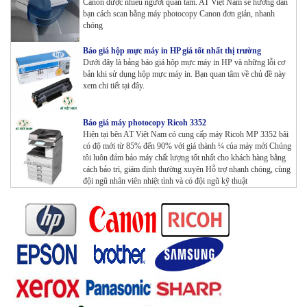
Canon được nhiều người quan tâm. AT Việt Nam sẽ hướng dẫn
bạn cách scan bằng máy photocopy Canon đơn giản, nhanh
chóng
Báo giá hộp mực máy in HP giá tốt nhất thị trường
Dưới đây là bảng báo giá hộp mực máy in HP và những lỗi cơ
bản khi sử dụng hộp mực máy in. Bạn quan tâm về chủ đề này
xem chi tiết tại đây.
Báo giá máy photocopy Ricoh 3352
Hiện tại bên AT Việt Nam có cung cấp máy Ricoh MP 3352 bãi
có độ mới từ 85% đến 90% với giá thành ¼ của máy mới Chúng
tôi luôn đảm bảo máy chất lượng tốt nhất cho khách hàng bằng
cách bảo trì, giám định thường xuyên Hỗ trợ nhanh chóng, cùng
đội ngũ nhân viên nhiệt tình và có đội ngũ kỹ thuật