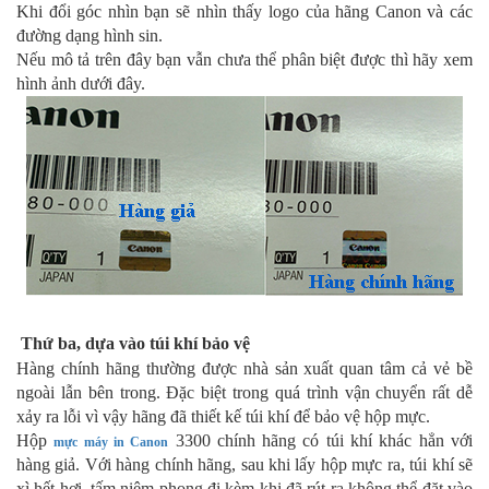
Khi đổi góc nhìn bạn sẽ nhìn thấy logo của hãng Canon và các 
đường dạng hình sin.
Nếu mô tả trên đây bạn vẫn chưa thể phân biệt được thì hãy xem 
hình ảnh dưới đây. 
Thứ ba, dựa vào túi khí bảo vệ
Hàng chính hãng thường được nhà sản xuất quan tâm cả vẻ bề 
ngoài lẫn bên trong. Đặc biệt trong quá trình vận chuyển rất dễ 
xảy ra lỗi vì vậy hãng đã thiết kế túi khí để bảo vệ hộp mực.
Hộp 
 3300 chính hãng có túi khí khác hẳn với 
mực máy in Canon
hàng giả. Với hàng chính hãng, sau khi lấy hộp mực ra, túi khí sẽ 
xì hết hơi, tấm niêm phong đi kèm khi đã rút ra không thể đặt vào 