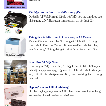
Một hộp mực in được bao nhiêu trang giấy
Dưới đây AT Việt Nam trả lời câu hỏi "Một hộp mực in được bao
nhiêu trang giấy". Bạn quan tâm mời xem chi tiết dưới đây
Thông tin cần biết trước khi mua máy in A3 Canon
Máy in A3 canon dành cho đối tượng nào? Các tiêu chí trong
chọn máy in Canon A3? Giới thiệu một số dòng máy bán chạy
trên thị trường? Những thông tin đó sẽ được đề cập dưới đây
Kho Hàng AT Việt Nam
Kho Hàng AT Việt Nam,Chuyên nhập khẩu và phân phối mực -
linh kiện máy photocopy, Hộp mực in - linh kiện máy in số lượng
lớn, nhập tận gốc bán tận ngọn giá cực rẻ, giao hàng tận nơi trong
vòng 24h
Hộp mực canon 3300 chính hãng
Để phân biệt hộp mực canon 3300 chính hãng hàng thật và hàng
giả, mời bạn tham khảo bài viết dưới đây.