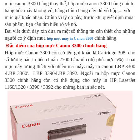
mực canon 3300 hàng thay thế, hộp mực canon 3300 hàng chính 
hãng bóc máy không vỏ, hàng chính hãng đầy đủ vỏ hộp,... với 
mức giá khác nhau. Chính vì lý do này, trước khi quyết định mua 
sản phẩm, bạn cần tìm hiểu rõ về nó. 
Bài viết dưới đây xin đưa ra một số thông tin cần thiết cho những 
người có ý định mua 
 chính hãng.
hộp mực máy in Canon 3300
Đặc điểm của hộp mực Canon 3300 chính hãng
Hộp mực Canon 3300 còn có tên gọi khác là Cartridge 308, cho 
số lượng bản in tiêu chuẩn 2500 bản/hộp (độ phủ mực 5%). Loại 
mực này tương thích với nhiều mã máy: máy in canon LBP 3300 
\LBP 3360\  LBP 3390\LBP 3392. Ngoài ra hộp mực Canon 
3300 chính hãng còn có thể dụng cho máy in HP LaserJet  
1160/1320 / 3390 / 3392 cho những bản in sắc nét.