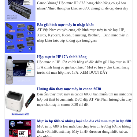
Canon không? Hộp mực HP 83A hàng chính hãng có giá bao
nhiêu? Nhiều thông tin khác sẽ được chúng tôi đề cập dưới đây
Báo giá bình mực máy in nhập khẩu
AT Việt Nam chuyên cung cấp bình mực máy in các loại HP,
Xerox, Kyocera, Ricoh, Samsung, Brother,... Bình mực máy in
nhập khẩu trực tiếp không qua trung gian
Hộp mực in HP 17A chính hãng
Hộp mực in HP 17A chính hãng có đặc điểm gì? Hộp mực in HP
17A chính hãng có giá bao nhiêu? Một số lưu ý cho khách hàng
trước khi mua hộp mực 17A. XEM DƯỚI ĐÂY
Hướng dẫn thay mực máy in canon 6030
Bạn cần thay mực máy in canon 6030, bạn muốn tìm mã mực phù
hợp với thiết bị của mình. Dưới đây AT Việt Nam hướng dẫn thay
mực cho máy in canon 6030 chi tiết
Mực in hp 680 có những loại nào địa chỉ mua mực in hp 680
Mực in hp 680 là loại mực bán chạy trên thị trường bởi nó tương
thích với nhiều mã máy. Máy in HP được sử dụng nhiều tại các
văn phòng