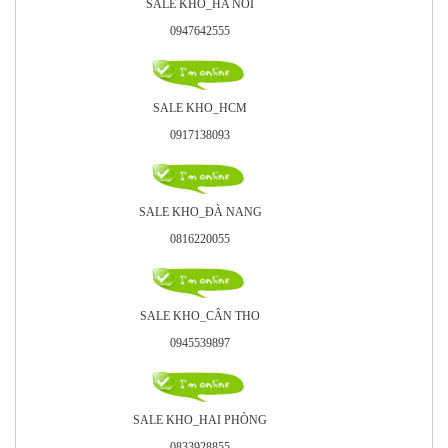
SALE KHO_HA NOI
0947642555
SALE KHO_HCM
0917138093
SALE KHO_ÐÀ NANG
0816220055
SALE KHO_CÂN THO
0945539897
SALE KHO_HAI PHÒNG
0833928855