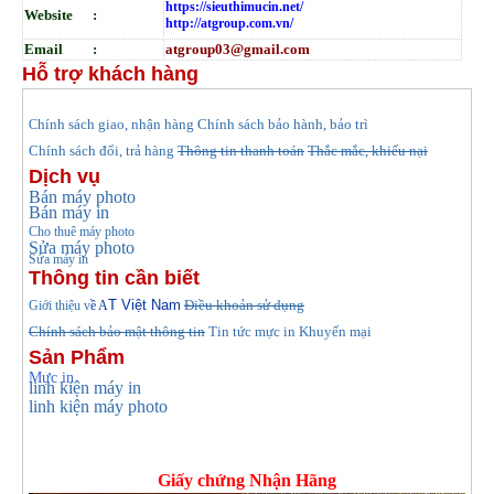
https://sieuthimucin.net/
Website :
http://atgroup.com.vn/
Email :
atgroup03@gmail.com
Hỗ trợ khách hàng
hính sách giao, nhận hàng
Chính sách bảo hành, bảo trì
C
Chính sách đổi, trả hàng
Thông tin thanh toán
Thắc mắc, khiếu nại
Dịch vụ
Bán máy photo
Bán máy in
Cho thuê máy photo
Sửa máy photo
Sửa máy in
Thông tin cần biết
T Việt Nam
Điều khoản sử dụng
Giới thiệu v
ề A
Chính sách bảo mật thông tin
Tin tức
mực in Khuyến mại
Sản Phẩm
Mực in
linh kiện máy in
linh kiện máy photo
Giấy chứng Nhận Hãng