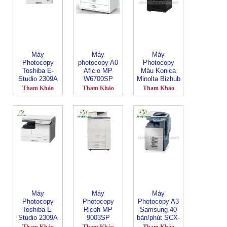
Máy
Máy
Máy
Photocopy
photocopy A0
Photocopy
Toshiba E-
Aficio MP
Màu Konica
Studio 2309A
W6700SP
Minolta Bizhub
MR
C287
Tham Khảo
Tham Khảo
Tham Khảo
Máy
Máy
Máy
Photocopy
Photocopy
Photocopy A3
Toshiba E-
Ricoh MP
Samsung 40
Studio 2309A
9003SP
bản/phút SCX-
8240NA