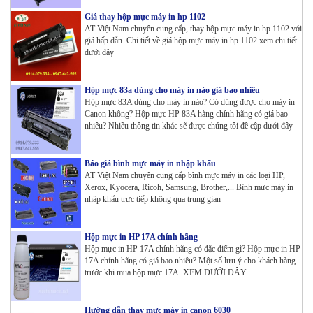
Giá thay hộp mực máy in hp 1102
AT Việt Nam chuyên cung cấp, thay hộp mực máy in hp 1102 với
giá hấp dẫn. Chi tiết về giá hộp mực máy in hp 1102 xem chi tiết
dưới đây
Hộp mực 83a dùng cho máy in nào giá bao nhiêu
Hộp mực 83A dùng cho máy in nào? Có dùng được cho máy in
Canon không? Hộp mực HP 83A hàng chính hãng có giá bao
nhiêu? Nhiều thông tin khác sẽ được chúng tôi đề cập dưới đây
Báo giá bình mực máy in nhập khẩu
AT Việt Nam chuyên cung cấp bình mực máy in các loại HP,
Xerox, Kyocera, Ricoh, Samsung, Brother,... Bình mực máy in
nhập khẩu trực tiếp không qua trung gian
Hộp mực in HP 17A chính hãng
Hộp mực in HP 17A chính hãng có đặc điểm gì? Hộp mực in HP
17A chính hãng có giá bao nhiêu? Một số lưu ý cho khách hàng
trước khi mua hộp mực 17A. XEM DƯỚI ĐÂY
Hướng dẫn thay mực máy in canon 6030