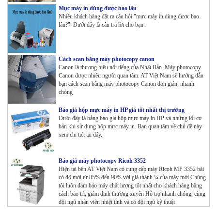
Mực máy in dùng được bao lâu
Nhiều khách hàng đặt ra câu hỏi "mực máy in dùng được bao
lâu?". Dưới đây là câu trả lời cho bạn.
Cách scan bằng máy photocopy canon
Canon là thương hiệu nổi tiếng của Nhật Bản. Máy photocopy
Canon được nhiều người quan tâm. AT Việt Nam sẽ hướng dẫn
bạn cách scan bằng máy photocopy Canon đơn giản, nhanh
chóng
Báo giá hộp mực máy in HP giá tốt nhất thị trường
Dưới đây là bảng báo giá hộp mực máy in HP và những lỗi cơ
bản khi sử dụng hộp mực máy in. Bạn quan tâm về chủ đề này
xem chi tiết tại đây.
Báo giá máy photocopy Ricoh 3352
Hiện tại bên AT Việt Nam có cung cấp máy Ricoh MP 3352 bãi
có độ mới từ 85% đến 90% với giá thành ¼ của máy mới Chúng
tôi luôn đảm bảo máy chất lượng tốt nhất cho khách hàng bằng
cách bảo trì, giám định thường xuyên Hỗ trợ nhanh chóng, cùng
đội ngũ nhân viên nhiệt tình và có đội ngũ kỹ thuật