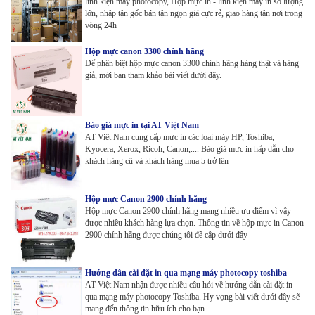
linh kiện máy photocopy, Hộp mực in - linh kiện máy in số lượng
lớn, nhập tận gốc bán tận ngọn giá cực rẻ, giao hàng tận nơi trong
vòng 24h
Hộp mực canon 3300 chính hãng
Để phân biệt hộp mực canon 3300 chính hãng hàng thật và hàng
giả, mời bạn tham khảo bài viết dưới đây.
Báo giá mực in tại AT Việt Nam
AT Việt Nam cung cấp mực in các loại máy HP, Toshiba,
Kyocera, Xerox, Ricoh, Canon,.... Báo giá mực in hấp dẫn cho
khách hàng cũ và khách hàng mua 5 trở lên
Hộp mực Canon 2900 chính hãng
Hộp mực Canon 2900 chính hãng mang nhiều ưu điểm vì vậy
được nhiều khách hàng lựa chọn. Thông tin về hộp mực in Canon
2900 chính hãng được chúng tôi đề cập dưới đây
Hướng dẫn cài đặt in qua mạng máy photocopy toshiba
AT Việt Nam nhận được nhiều câu hỏi về hướng dẫn cài đặt in
qua mạng máy photocopy Toshiba. Hy vọng bài viết dưới đây sẽ
mang đến thông tin hữu ích cho bạn.