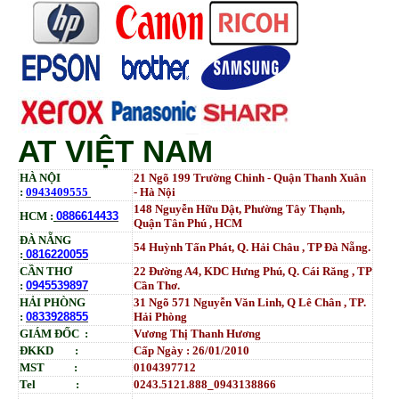
AT VIỆT NAM
HÀ NỘI
21 Ngõ 199 Trường Chinh - Quận Thanh Xuân
:
0943409555
- Hà Nội
148 Nguyễn Hữu Dật, Phường Tây Thạnh,
HCM :
0886614433
Quận Tân Phú , HCM
ĐÀ NẴNG
54 Huỳnh Tấn Phát, Q. Hải Châu , TP Đà Nẵng.
:
0816220055
CẦN THƠ
22 Đường A4, KDC Hưng Phú, Q. Cái Răng , TP
:
0945539897
Cần Thơ.
HẢI PHÒNG
31
Ngõ
571 Nguyễn Văn Linh, Q Lê Chân , TP.
:
0833928855
Hải Phòng
GIÁM ĐỐC :
Vương Thị Thanh Hương
ĐKKD :
Cấp Ngày : 26/01/2010
MST :
0104397712
Tel :
0243.5121.888_0943138866