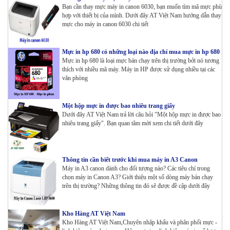
Bạn cần thay mực máy in canon 6030, bạn muốn tìm mã mực phù
hợp với thiết bị của mình. Dưới đây AT Việt Nam hướng dẫn thay
mực cho máy in canon 6030 chi tiết
Mực in hp 680 có những loại nào địa chỉ mua mực in hp 680
Mực in hp 680 là loại mực bán chạy trên thị trường bởi nó tương
thích với nhiều mã máy. Máy in HP được sử dụng nhiều tại các
văn phòng
Một hộp mực in được bao nhiêu trang giấy
Dưới đây AT Việt Nam trả lời câu hỏi "Một hộp mực in được bao
nhiêu trang giấy". Bạn quan tâm mời xem chi tiết dưới đây
Thông tin cần biết trước khi mua máy in A3 Canon
Máy in A3 canon dành cho đối tượng nào? Các tiêu chí trong
chọn máy in Canon A3? Giới thiệu một số dòng máy bán chạy
trên thị trường? Những thông tin đó sẽ được đề cập dưới đây
Kho Hàng AT Việt Nam
Kho Hàng AT Việt Nam,Chuyên nhập khẩu và phân phối mực -