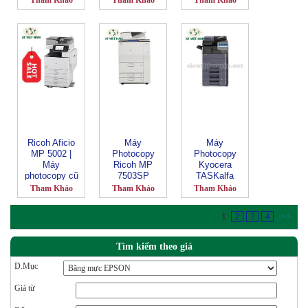
Tham Khảo
Tham Khảo
Tham Khảo
Ricoh Aficio
Máy
Máy
MP 5002 |
Photocopy
Photocopy
Máy
Ricoh MP
Kyocera
photocopy cũ
7503SP
TASKalfa
giá rẻ
3011i/3511i
Tham Khảo
Tham Khảo
Tham Khảo
1
2
3
4
...
>>
Tìm kiếm theo giá
D.Mục
Giá từ