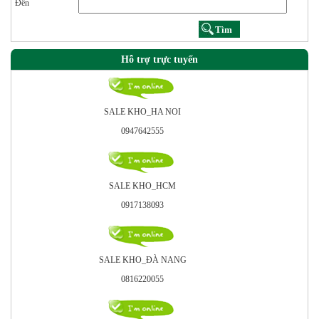
Đến
Hỗ trợ trực tuyến
SALE KHO_HA NOI
0947642555
SALE KHO_HCM
0917138093
SALE KHO_ÐÀ NANG
0816220055