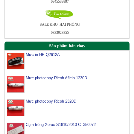
0945539897
SALE KHO_HAI PHÒNG
0833928855
Sản phẩm bán chạy
Mực in HP Q2612A
Mực photocopy Ricoh Aficio 1230D
Mực photocopy Ricoh 2320D
Cụm trống Xerox S1810/2010-CT350972