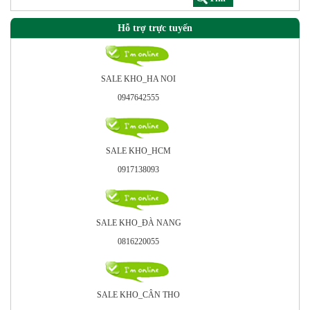
Hỗ trợ trực tuyến
SALE KHO_HA NOI
0947642555
SALE KHO_HCM
0917138093
SALE KHO_ÐÀ NANG
0816220055
SALE KHO_CÂN THO