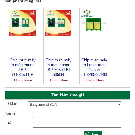
Sản phẩm cùng loại
Chip mực máy
Chip mực máy
Chip mực máy
in màu canon
in màu canon
in Laser màu
LBP
LBP 5050,LBP
Canon
7110Cw,LBP
5050N
9100/9500/960
7100Cn
0
Tham Khảo
Tham Khảo
Tham Khảo
Tìm kiếm theo giá
D.Mục
Giá từ
Đến