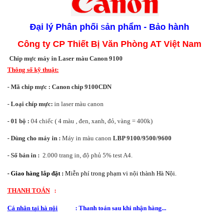
Đại lý
Phân phối
s
ản phẩm - Bảo hành
Công ty CP Thiết Bị Văn Phòng AT Việt Nam
Chip mực máy in Laser màu Canon 9100
Thông số kỹ thuật:
- Mã chip mực :
Canon chip 9100CDN
- Loại chíp mực:
in laser màu canon
- 01 bộ :
04 chiếc ( 4 màu , đen, xanh, đỏ, vàng = 400k)
- Dùng cho máy in :
Máy in màu canon
LBP 9100/9500/9600
- Số bản in :
2.000 trang in, độ phủ 5% test A4.
- Giao hàng lắp đặt : 
Miễn phí trong phạm vi nội thành Hà Nội.
THANH TOÁN
   : 
Cá nhân tại hà nội
            : Thanh toán sau khi nhận hàng...