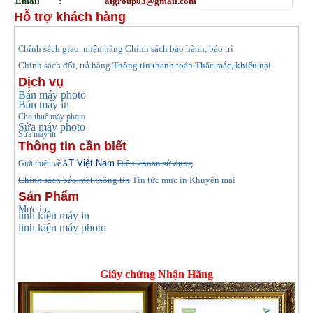
Email :
atgroup03@gmail.com
Hỗ trợ khách hàng
hính sách giao, nhận hàng
Chính sách bảo hành, bảo trì
C
Chính sách đổi, trả hàng
Thông tin thanh toán
Thắc mắc, khiếu nại
Dịch vụ
Bán máy photo
Bán máy in
Cho thuê máy photo
Sửa máy photo
Sửa máy in
Thông tin cần biết
T Việt Nam
Điều khoản sử dụng
Giới thiệu v
ề A
Chính sách bảo mật thông tin
Tin tức
mực in Khuyến mại
Sản Phẩm
Mực in
linh kiện máy in
linh kiện máy photo
Giấy chứng Nhận Hãng