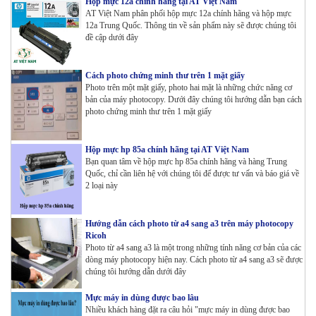
Hộp mực 12a chính hãng tại AT Việt Nam
AT Việt Nam phân phối hộp mực 12a chính hãng và hộp mực
12a Trung Quốc. Thông tin về sản phẩm này sẽ được chúng tôi
đề cập dưới đây
Cách photo chứng minh thư trên 1 mặt giấy
Photo trên một mặt giấy, photo hai mặt là những chức năng cơ
bản của máy photocopy. Dưới đây chúng tôi hướng dẫn bạn cách
photo chứng minh thư trên 1 mặt giấy
Hộp mực hp 85a chính hãng tại AT Việt Nam
Bạn quan tâm về hộp mực hp 85a chính hãng và hàng Trung
Quốc, chỉ cần liên hệ với chúng tôi để được tư vấn và báo giá về
2 loại này
Hướng dẫn cách photo từ a4 sang a3 trên máy photocopy
Ricoh
Photo từ a4 sang a3 là một trong những tính năng cơ bản của các
dòng máy photocopy hiện nay. Cách photo từ a4 sang a3 sẽ được
chúng tôi hướng dẫn dưới đây
Mực máy in dùng được bao lâu
Nhiều khách hàng đặt ra câu hỏi "mực máy in dùng được bao