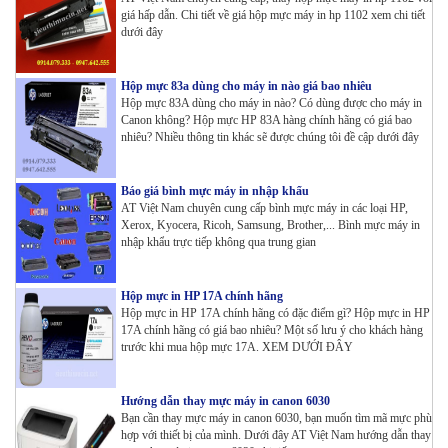
giá hấp dẫn. Chi tiết về giá hộp mực máy in hp 1102 xem chi tiết
dưới đây
Hộp mực 83a dùng cho máy in nào giá bao nhiêu
Hộp mực 83A dùng cho máy in nào? Có dùng được cho máy in
Canon không? Hộp mực HP 83A hàng chính hãng có giá bao
nhiêu? Nhiều thông tin khác sẽ được chúng tôi đề cập dưới đây
Báo giá bình mực máy in nhập khẩu
AT Việt Nam chuyên cung cấp bình mực máy in các loại HP,
Xerox, Kyocera, Ricoh, Samsung, Brother,... Bình mực máy in
nhập khẩu trực tiếp không qua trung gian
Hộp mực in HP 17A chính hãng
Hộp mực in HP 17A chính hãng có đặc điểm gì? Hộp mực in HP
17A chính hãng có giá bao nhiêu? Một số lưu ý cho khách hàng
trước khi mua hộp mực 17A. XEM DƯỚI ĐÂY
Hướng dẫn thay mực máy in canon 6030
Bạn cần thay mực máy in canon 6030, bạn muốn tìm mã mực phù
hợp với thiết bị của mình. Dưới đây AT Việt Nam hướng dẫn thay