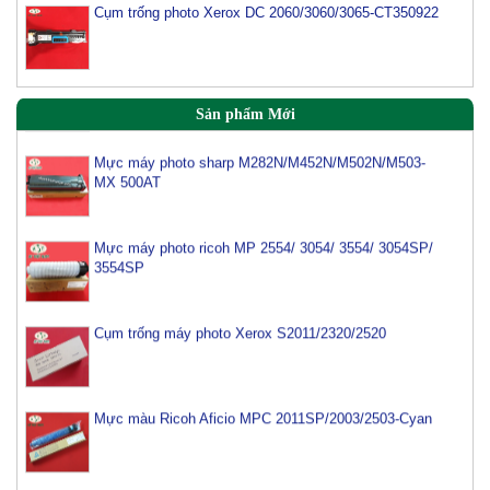
Cụm trống photo Xerox DC 2060/3060/3065-CT350922
Mực máy photo Canon IR2520/2525/2530 (NPG 51)
Sản phẩm Mới
Mực máy photo sharp M282N/M452N/M502N/M503-
MX 500AT
Mực máy photo ricoh MP 2554/ 3054/ 3554/ 3054SP/
3554SP
Cụm trống máy photo Xerox S2011/2320/2520
Mực màu Ricoh Aficio MPC 2011SP/2003/2503-Cyan
Mực Photocopy Kyocera TASKalfa 4002i/5002i/6002i-