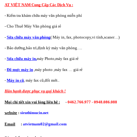
AT VIỆT NAM Cung Cấp Các Dịch Vụ :
- Kiểm tra khám chữa máy văn phòng miễn phí
- Cho Thuê Máy Văn phòng giá rẻ
- 
Sửa chữa máy văn phòng
( Máy in, fax, photocopy,vi tính,scaner…)
- Bảo dưỡng,bảo trì,định kỳ máy văn phòng…. 
- 
Sửa chữa máy in,
máy Photo,máy fax giá rẻ
- 
Đổ mực máy in
 ,máy photo ,máy fax … giá rẻ
- 
Máy in cũ
, máy fax cũ,đổi mới..
Hân hạnh được phục vụ quý khách !
Mọi chi tiết xin vui lòng liên hệ :
      - 
0462.766.977 - 0948.086.088
website
 : 
sieuthimucin.net  
Email
      : 
atvietnam02@gmail.com