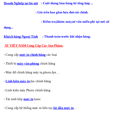
Doanh Nghiệp tại hà nội
    : Cuối tháng làm bảng kê tổng hợp ...
                                          : Giá trên bao gồm hóa đơn tài chính.
                                          : Kiểm tra,khám máy,tư vấn miễn phí tại nơi sử 
dụng...
Khách hàng Ngoại Tỉnh
      : Thanh toán trước khi nhận hàng.
AT VIỆT NAM Cung Cấp Các Sản Phẩm:
- Cung cấp 
mực in chính hãng
 các loại
- Thiết bị 
máy văn phòng
 chính hãng
- Mực đổ chính hãng máy in,photo,fax…
- 
Linh kiện máy in
,fax chính hãng
- Linh kiện máy Photo chính hãng
- Tái sinh hộp 
mực in
 laser.
- Cung cấp hệ thống mực in liên tục,
bộ dẫn mực in
…