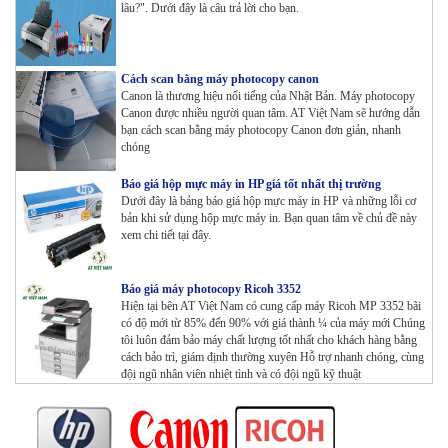
lâu?". Dưới đây là câu trả lời cho bạn.
Cách scan bằng máy photocopy canon
Canon là thương hiệu nổi tiếng của Nhật Bản. Máy photocopy
Canon được nhiều người quan tâm. AT Việt Nam sẽ hướng dẫn
bạn cách scan bằng máy photocopy Canon đơn giản, nhanh
chóng
Báo giá hộp mực máy in HP giá tốt nhất thị trường
Dưới đây là bảng báo giá hộp mực máy in HP và những lỗi cơ
bản khi sử dụng hộp mực máy in. Bạn quan tâm về chủ đề này
xem chi tiết tại đây.
Báo giá máy photocopy Ricoh 3352
Hiện tại bên AT Việt Nam có cung cấp máy Ricoh MP 3352 bãi
có độ mới từ 85% đến 90% với giá thành ¼ của máy mới Chúng
tôi luôn đảm bảo máy chất lượng tốt nhất cho khách hàng bằng
cách bảo trì, giám định thường xuyên Hỗ trợ nhanh chóng, cùng
đội ngũ nhân viên nhiệt tình và có đội ngũ kỹ thuật