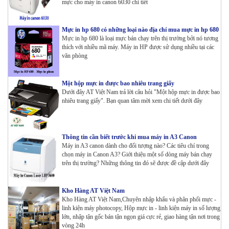
mực cho máy in canon 6030 chi tiết
Mực in hp 680 có những loại nào địa chỉ mua mực in hp 680
Mực in hp 680 là loại mực bán chạy trên thị trường bởi nó tương
thích với nhiều mã máy. Máy in HP được sử dụng nhiều tại các
văn phòng
Một hộp mực in được bao nhiêu trang giấy
Dưới đây AT Việt Nam trả lời câu hỏi "Một hộp mực in được bao
nhiêu trang giấy". Bạn quan tâm mời xem chi tiết dưới đây
Thông tin cần biết trước khi mua máy in A3 Canon
Máy in A3 canon dành cho đối tượng nào? Các tiêu chí trong
chọn máy in Canon A3? Giới thiệu một số dòng máy bán chạy
trên thị trường? Những thông tin đó sẽ được đề cập dưới đây
Kho Hàng AT Việt Nam
Kho Hàng AT Việt Nam,Chuyên nhập khẩu và phân phối mực -
linh kiện máy photocopy, Hộp mực in - linh kiện máy in số lượng
lớn, nhập tận gốc bán tận ngọn giá cực rẻ, giao hàng tận nơi trong
vòng 24h