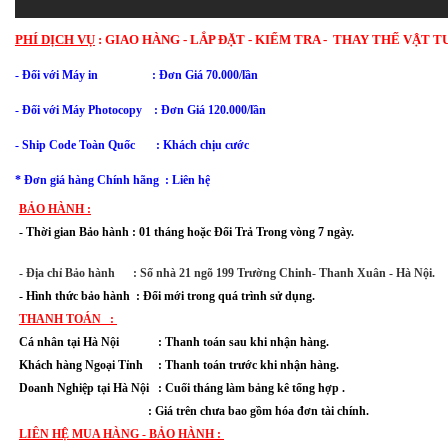
PHÍ DỊCH VỤ
:
GIAO HÀNG - LẮP ĐẶT - KIỂM TRA - THAY THẾ VẬT T
- Đối với Máy in : Đơn Giá 70.000/lần
- Đối với
Máy Photocopy : Đơn Giá 120.000/lần
- Ship Code Toàn Quốc : Khách chịu cước
* Đơn giá hàng Chính hãng : Liên hệ
BẢO HÀNH :
- Thời gian Bảo hành : 01 tháng hoặc Đổi Trả Trong vòng 7 ngày.
- Địa chỉ Bảo hành : Số nhà 21 ngõ 199 Trường Chinh- Thanh Xuân - Hà Nội.
- Hình thức bảo hành : Đổi mới trong quá trình sử dụng.
THANH TOÁN :
Cá nhân tại Hà Nội : Thanh toán sau khi nhận hàng.
Khách hàng Ngoại Tỉnh : Thanh toán trước khi nhận hàng.
Doanh Nghiệp tại Hà Nội : Cuối tháng làm bảng kê tổng hợp .
: Giá trên chưa bao gồm hóa đơn tài chính.
LIÊN HỆ MUA HÀNG - BẢO HÀNH :