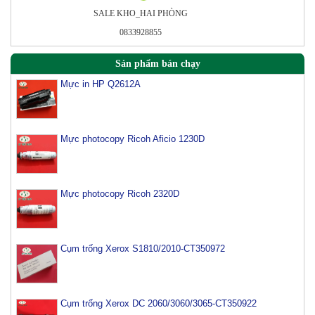
SALE KHO_HAI PHÒNG
0833928855
Sản phẩm bán chạy
Mực in HP Q2612A
Mực photocopy Ricoh Aficio 1230D
Mực photocopy Ricoh 2320D
Cụm trống Xerox S1810/2010-CT350972
Cụm trống Xerox DC 2060/3060/3065-CT350922