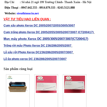
Địa Chỉ : Số nhà 21 ngõ 199 Trường Chinh- Thanh Xuân - Hà Nội
Điện Thoại : 0947.642.555 - 0914.079.333 - 0243.5121.888
Website:
sieuthimucin.net
VẬT TƯ TIÊU HAO LIÊN QUAN :
Cụm sấy photo Xerox DC 2005/2007/2055/3005/3007
Cụm trống photo Xerox DC 2005/2055/3005/2007/3007 (CT200417)
Mực máy photo Xerox DC 2005/3005/2007/3007(CT200417)
Trống rời máy Photo Xerox DC 236/286/2005/2007
Lô sấy rời Photo Xerox DC236/286/2005/2007/3007
Lô ép photo xerox DC 236/286/2005/2007/3007
Sản phẩm cùng loại