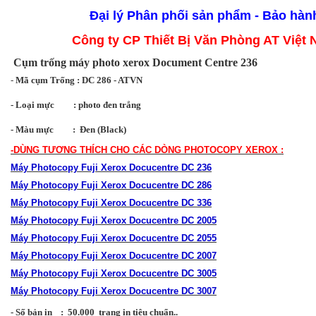
Đại lý
Phân phối sản phẩm - Bảo hàn
Công ty CP Thiết Bị Văn Phòng AT Việt
Cụm trống máy photo xerox Document Centre 236
-
Mã cụm Trống :
DC 286 - ATVN
- Loại mực : photo đen trắng
- Màu mực :
Đen (Black)
-DÙNG TƯƠNG THÍCH CHO CÁC DÒNG PHOTOCOPY XEROX :
Máy Photocopy Fuji Xerox Docucentre DC 236
Máy Photocopy Fuji Xerox Docucentre DC 286
Máy Photocopy Fuji Xerox Docucentre DC 336
Máy Photocopy Fuji Xerox Docucentre DC 2005
Máy Photocopy Fuji Xerox Docucentre DC 2055
Máy Photocopy Fuji Xerox Docucentre DC 2007
Máy Photocopy Fuji Xerox Docucentre DC 3005
Máy Photocopy Fuji Xerox Docucentre DC 3007
-
Số bản in
:
50.000 trang in tiêu chuẩn..