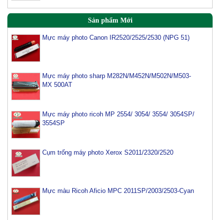
Sản phẩm Mới
Mực máy photo Canon IR2520/2525/2530 (NPG 51)
Mực máy photo sharp M282N/M452N/M502N/M503-
MX 500AT
Mực máy photo ricoh MP 2554/ 3054/ 3554/ 3054SP/
3554SP
Cụm trống máy photo Xerox S2011/2320/2520
Mực màu Ricoh Aficio MPC 2011SP/2003/2503-Cyan
Mực Photocopy Kyocera TASKalfa 4002i/5002i/6002i-