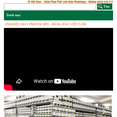
H KIỆN MÁY PHOTOCOPY - HÀNG ĐẦU VIỆT NAM
Previous
Next