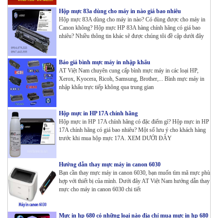
Hộp mực 83a dùng cho máy in nào giá bao nhiêu
Hộp mực 83A dùng cho máy in nào? Có dùng được cho máy in
Canon không? Hộp mực HP 83A hàng chính hãng có giá bao
nhiêu? Nhiều thông tin khác sẽ được chúng tôi đề cập dưới đây
Báo giá bình mực máy in nhập khẩu
AT Việt Nam chuyên cung cấp bình mực máy in các loại HP,
Xerox, Kyocera, Ricoh, Samsung, Brother,... Bình mực máy in
nhập khẩu trực tiếp không qua trung gian
Hộp mực in HP 17A chính hãng
Hộp mực in HP 17A chính hãng có đặc điểm gì? Hộp mực in HP
17A chính hãng có giá bao nhiêu? Một số lưu ý cho khách hàng
trước khi mua hộp mực 17A. XEM DƯỚI ĐÂY
Hướng dẫn thay mực máy in canon 6030
Bạn cần thay mực máy in canon 6030, bạn muốn tìm mã mực phù
hợp với thiết bị của mình. Dưới đây AT Việt Nam hướng dẫn thay
mực cho máy in canon 6030 chi tiết
Mực in hp 680 có những loại nào địa chỉ mua mực in hp 680