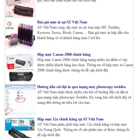
giả, mời bạn tham khảo bài viết dưới đây.
Báo giá mực in tại AT Việt Nam
AT Việt Nam cung cấp mực in các loại máy HP, Toshiba,
Kyocera, Xerox, Ricoh, Canon,.... Báo giá mực in hấp dẫn cho
khách hàng cũ và khách hàng mua 5 trở lên
Hộp mực Canon 2900 chính hãng
Hộp mực Canon 2900 chính hãng mang nhiều ưu điểm vì vậy
được nhiều khách hàng lựa chọn. Thông tin về hộp mực in Canon
2900 chính hãng được chúng tôi đề cập dưới đây
Hướng dẫn cài đặt in qua mạng máy photocopy toshiba
AT Việt Nam nhận được nhiều câu hỏi về hướng dẫn cài đặt in
qua mạng máy photocopy Toshiba. Hy vọng bài viết dưới đây sẽ
mang đến thông tin hữu ích cho bạn.
Hộp mực 12a chính hãng tại AT Việt Nam
AT Việt Nam phân phối hộp mực 12a chính hãng và hộp mực
12a Trung Quốc. Thông tin về sản phẩm này sẽ được chúng tôi
đề cập dưới đây