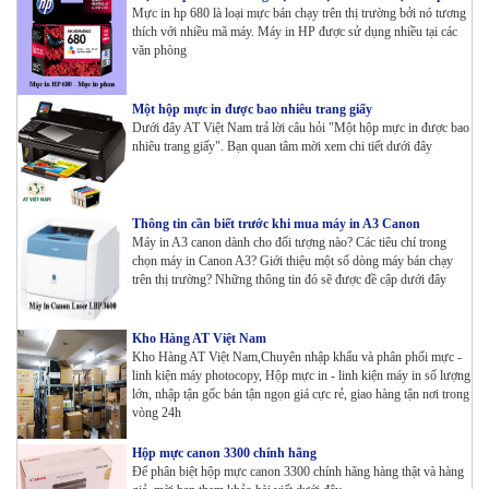
Mực in hp 680 là loại mực bán chạy trên thị trường bởi nó tương
thích với nhiều mã máy. Máy in HP được sử dụng nhiều tại các
văn phòng
Một hộp mực in được bao nhiêu trang giấy
Dưới đây AT Việt Nam trả lời câu hỏi "Một hộp mực in được bao
nhiêu trang giấy". Bạn quan tâm mời xem chi tiết dưới đây
Thông tin cần biết trước khi mua máy in A3 Canon
Máy in A3 canon dành cho đối tượng nào? Các tiêu chí trong
chọn máy in Canon A3? Giới thiệu một số dòng máy bán chạy
trên thị trường? Những thông tin đó sẽ được đề cập dưới đây
Kho Hàng AT Việt Nam
Kho Hàng AT Việt Nam,Chuyên nhập khẩu và phân phối mực -
linh kiện máy photocopy, Hộp mực in - linh kiện máy in số lượng
lớn, nhập tận gốc bán tận ngọn giá cực rẻ, giao hàng tận nơi trong
vòng 24h
Hộp mực canon 3300 chính hãng
Để phân biệt hộp mực canon 3300 chính hãng hàng thật và hàng