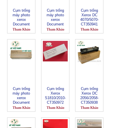
Cụm trống
Cụm trống
Cụm trống
máy photo
máy photo
Xerox DC
xerox
xerox
4070/5070-
Document
Document
CT350941
Centre
Centre
Tham Khảo
Tham Khảo
Tham Khảo
450I/550I/4000
236/286/336
/5010
Cụm trống
Cụm trống
Cụm trống
máy photo
Xerox
Xerox DC
xerox
S1810/2010-
2056/2058-
Document
CT350972
CT350938
Centre
Tham Khảo
Tham Khảo
Tham Khảo
156/186