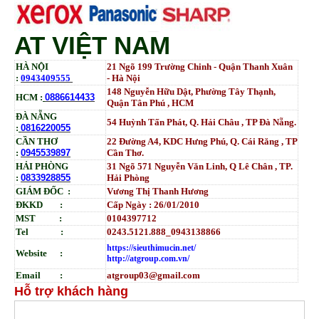
AT VIỆT NAM
HÀ NỘI
21 Ngõ 199 Trường Chinh - Quận Thanh Xuân
:
0943409555
- Hà Nội
148 Nguyễn Hữu Dật, Phường Tây Thạnh,
HCM :
0886614433
Quận Tân Phú , HCM
ĐÀ NẴNG
54 Huỳnh Tấn Phát, Q. Hải Châu , TP Đà Nẵng.
:
0816220055
CẦN THƠ
22 Đường A4, KDC Hưng Phú, Q. Cái Răng , TP
:
0945539897
Cần Thơ.
HẢI PHÒNG
31
Ngõ
571 Nguyễn Văn Linh, Q Lê Chân , TP.
:
0833928855
Hải Phòng
GIÁM ĐỐC :
Vương Thị Thanh Hương
ĐKKD :
Cấp Ngày : 26/01/2010
MST :
0104397712
Tel :
0243.5121.888_0943138866
https://sieuthimucin.net/
Website :
http://atgroup.com.vn/
Email :
atgroup03@gmail.com
Hỗ trợ khách hàng