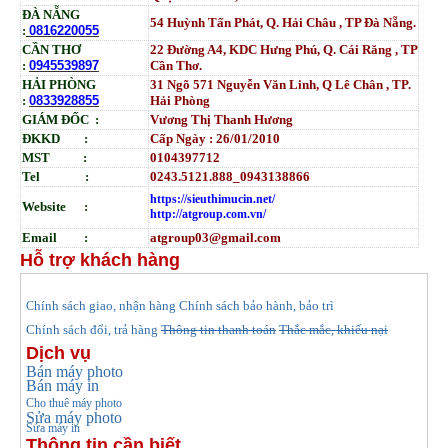
ĐÀ NẴNG
54 Huỳnh Tấn Phát, Q. Hải Châu , TP Đà Nẵng.
:
0816220055
CẦN THƠ
22 Đường A4, KDC Hưng Phú, Q. Cái Răng , TP
:
0945539897
Cần Thơ.
HẢI PHÒNG
31
Ngõ
571 Nguyễn Văn Linh, Q Lê Chân , TP.
:
0833928855
Hải Phòng
GIÁM ĐỐC :
Vương Thị Thanh Hương
ĐKKD :
Cấp Ngày : 26/01/2010
MST :
0104397712
Tel :
0243.5121.888_0943138866
https://sieuthimucin.net/
Website :
http://atgroup.com.vn/
Email :
atgroup03@gmail.com
Hỗ trợ khách hàng
hính sách giao, nhận hàng
Chính sách bảo hành, bảo trì
C
Chính sách đổi, trả hàng
Thông tin thanh toán
Thắc mắc, khiếu nại
Dịch vụ
Bán máy photo
Bán máy in
Cho thuê máy photo
Sửa máy photo
Sửa máy in
Thông tin cần biết