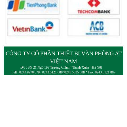
CÔNG TY CỔ PHẦN THIẾT BỊ VĂN PHÒNG AT
VIỆT NAM
Đ/c : SN 21 Ngõ 199 Trường Chinh - Thanh Xuân - Hà Nội
Tell : 0243 9970 079 / 0243 5121 888/ 0243 5335 888 * Fax: 0243 5121 889