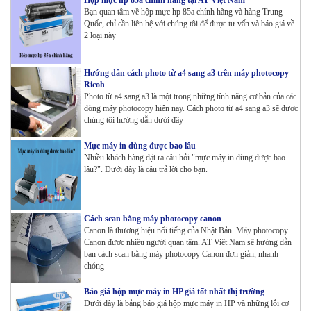
Bạn quan tâm về hộp mực hp 85a chính hãng và hàng Trung
Quốc, chỉ cần liên hệ với chúng tôi để được tư vấn và báo giá về
2 loại này
Hướng dẫn cách photo từ a4 sang a3 trên máy photocopy
Ricoh
Photo từ a4 sang a3 là một trong những tính năng cơ bản của các
dòng máy photocopy hiện nay. Cách photo từ a4 sang a3 sẽ được
chúng tôi hướng dẫn dưới đây
Mực máy in dùng được bao lâu
Nhiều khách hàng đặt ra câu hỏi "mực máy in dùng được bao
lâu?". Dưới đây là câu trả lời cho bạn.
Cách scan bằng máy photocopy canon
Canon là thương hiệu nổi tiếng của Nhật Bản. Máy photocopy
Canon được nhiều người quan tâm. AT Việt Nam sẽ hướng dẫn
bạn cách scan bằng máy photocopy Canon đơn giản, nhanh
chóng
Báo giá hộp mực máy in HP giá tốt nhất thị trường
Dưới đây là bảng báo giá hộp mực máy in HP và những lỗi cơ