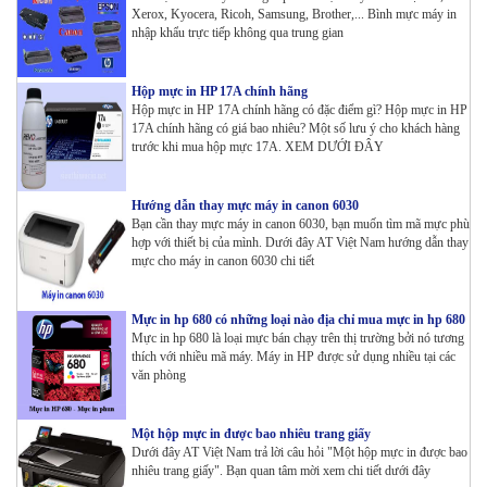
Xerox, Kyocera, Ricoh, Samsung, Brother,... Bình mực máy in
nhập khẩu trực tiếp không qua trung gian
Hộp mực in HP 17A chính hãng
Hộp mực in HP 17A chính hãng có đặc điểm gì? Hộp mực in HP
17A chính hãng có giá bao nhiêu? Một số lưu ý cho khách hàng
trước khi mua hộp mực 17A. XEM DƯỚI ĐÂY
Hướng dẫn thay mực máy in canon 6030
Bạn cần thay mực máy in canon 6030, bạn muốn tìm mã mực phù
hợp với thiết bị của mình. Dưới đây AT Việt Nam hướng dẫn thay
mực cho máy in canon 6030 chi tiết
Mực in hp 680 có những loại nào địa chỉ mua mực in hp 680
Mực in hp 680 là loại mực bán chạy trên thị trường bởi nó tương
thích với nhiều mã máy. Máy in HP được sử dụng nhiều tại các
văn phòng
Một hộp mực in được bao nhiêu trang giấy
Dưới đây AT Việt Nam trả lời câu hỏi "Một hộp mực in được bao
nhiêu trang giấy". Bạn quan tâm mời xem chi tiết dưới đây