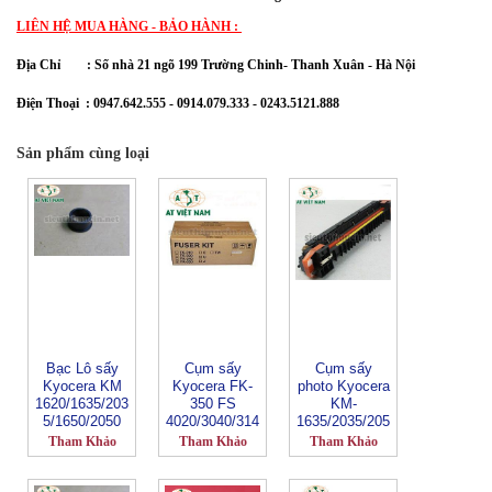
LIÊN HỆ MUA HÀNG - BẢO HÀNH :
Địa Chỉ :
Số nhà 21 ngõ 199 Trường Chinh- Thanh Xuân 
- Hà Nội
Điện Thoại : 0947.642.555 - 0914.079.333 - 0243.5121.888
Sản phẩm cùng loại
Bạc Lô sấy
Cụm sấy
Cụm sấy
Kyocera KM
Kyocera FK-
photo Kyocera
1620/1635/203
350 FS
KM-
5/1650/2050
4020/3040/314
1635/2035/205
0/3540/3640
0/2550
Tham Khảo
Tham Khảo
Tham Khảo