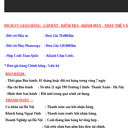
DỊCH VỤ GIAO HÀNG - LẮP ĐẶT - KIỂM TRA - KHÁM MÁY - THAY THẾ VẬ
- Đối với Máy in : Đơn Giá 70.000/lần
-
Đối với
Máy Photocopy : Đơn Giá 120.000/lần
- Ship Code Toàn Quốc
: Khách Chịu Cước.
* Đơn giá hàng Chính hãng : Liên hệ
BẢO HÀNH :
- Thời gian Bảo hành: 01 tháng hoặc đổi trả hàng trong vòng 7 ngày
- Địa chỉ Bảo hành :
Số nhà 21 ngõ 199 Trường Chinh- Thanh Xuân 
- Hà Nội.
- Hình thức bảo hành : Đổi mới trong quá trình sử dụng.
THANH TOÁN :
Cá nhân tại Hà Nội : Thanh toán sau khi nhận hàng.
Khách hàng Ngoại Tỉnh : Thanh toán trước khi nhận hàng.
Doanh Nghiệp tại Hà Nội : Cuối tháng làm bảng kê tổng hợp .
: Giá trên chưa bao gồm hóa đơn tài chính.