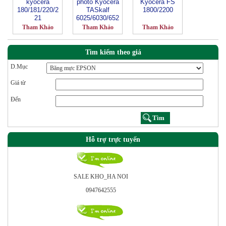
kyocera
photo Kyocera
Kyocera FS
180/181/220/2
TASkalf
1800/2200
21
6025/6030/652
5/6530
Tham Khảo
Tham Khảo
Tham Khảo
Tìm kiếm theo giá
D.Mục
Giá từ
Đến
Hỗ trợ trực tuyến
SALE KHO_HA NOI
0947642555