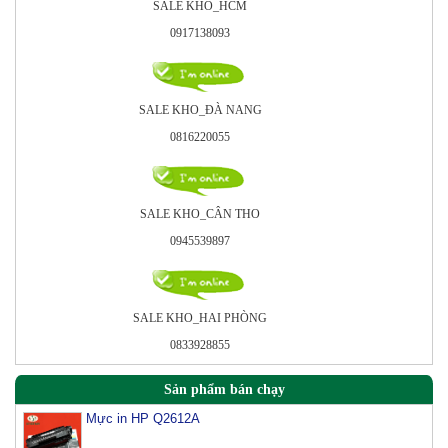
SALE KHO_HCM
0917138093
SALE KHO_ÐÀ NANG
0816220055
SALE KHO_CÂN THO
0945539897
SALE KHO_HAI PHÒNG
0833928855
Sản phẩm bán chạy
Mực in HP Q2612A