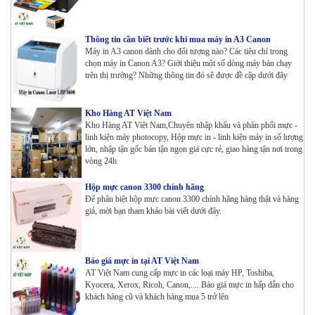
Thông tin cần biết trước khi mua máy in A3 Canon
Máy in A3 canon dành cho đối tượng nào? Các tiêu chí trong
chọn máy in Canon A3? Giới thiệu một số dòng máy bán chạy
trên thị trường? Những thông tin đó sẽ được đề cập dưới đây
Kho Hàng AT Việt Nam
Kho Hàng AT Việt Nam,Chuyên nhập khẩu và phân phối mực -
linh kiện máy photocopy, Hộp mực in - linh kiện máy in số lượng
lớn, nhập tận gốc bán tận ngọn giá cực rẻ, giao hàng tận nơi trong
vòng 24h
Hộp mực canon 3300 chính hãng
Để phân biệt hộp mực canon 3300 chính hãng hàng thật và hàng
giả, mời bạn tham khảo bài viết dưới đây.
Báo giá mực in tại AT Việt Nam
AT Việt Nam cung cấp mực in các loại máy HP, Toshiba,
Kyocera, Xerox, Ricoh, Canon,.... Báo giá mực in hấp dẫn cho
khách hàng cũ và khách hàng mua 5 trở lên