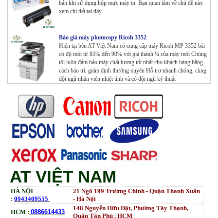
bản khi sử dụng hộp mực máy in. Bạn quan tâm về chủ đề này
xem chi tiết tại đây.
Báo giá máy photocopy Ricoh 3352
Hiện tại bên AT Việt Nam có cung cấp máy Ricoh MP 3352 bãi
có độ mới từ 85% đến 90% với giá thành ¼ của máy mới Chúng
tôi luôn đảm bảo máy chất lượng tốt nhất cho khách hàng bằng
cách bảo trì, giám định thường xuyên Hỗ trợ nhanh chóng, cùng
đội ngũ nhân viên nhiệt tình và có đội ngũ kỹ thuật
AT VIỆT NAM
HÀ NỘI
21 Ngõ 199 Trường Chinh - Quận Thanh Xuân
:
0943409555
- Hà Nội
148 Nguyễn Hữu Dật, Phường Tây Thạnh,
HCM :
0886614433
Quận Tân Phú , HCM