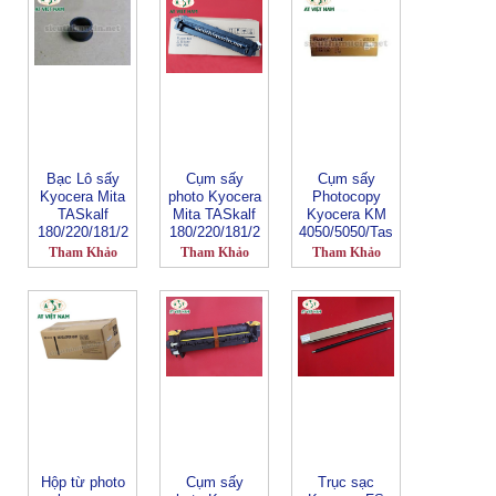
Bạc Lô sấy
Cụm sấy
Cụm sấy
Kyocera Mita
photo Kyocera
Photocopy
TASkalf
Mita TASkalf
Kyocera KM
180/220/181/2
180/220/181/2
4050/5050/Tas
21
21
kalfa 420i/450i
Tham Khảo
Tham Khảo
Tham Khảo
Hộp từ photo
Cụm sấy
Trục sạc