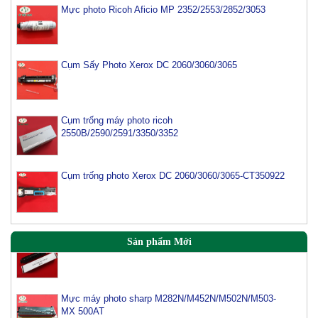
Mực photo Ricoh Aficio MP 2352/2553/2852/3053
Cụm Sấy Photo Xerox DC 2060/3060/3065
Cụm trống máy photo ricoh
2550B/2590/2591/3350/3352
Cụm trống photo Xerox DC 2060/3060/3065-CT350922
Mực máy photo Canon IR2520/2525/2530 (NPG 51)
Sản phẩm Mới
Mực máy photo sharp M282N/M452N/M502N/M503-
MX 500AT