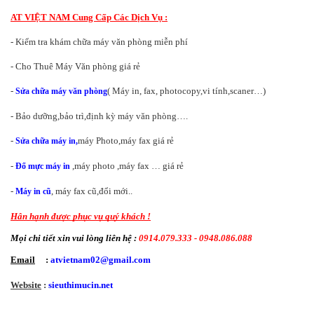
AT VIỆT NAM Cung Cấp Các Dịch Vụ :
- Kiểm tra khám chữa máy văn phòng miễn phí
- Cho Thuê Máy Văn phòng giá rẻ
-
( Máy in, fax, photocopy,vi tính,scaner…)
Sửa chữa máy văn phòng
- Bảo dưỡng,bảo trì,định kỳ máy văn phòng….
-
máy Photo,máy fax giá rẻ
Sửa chữa máy in,
-
,máy photo ,máy fax … giá rẻ
Đổ mực máy in
-
, máy fax cũ,đổi mới..
Máy in cũ
Hân hạnh được phục vụ quý khách !
Mọi chi tiết xin vui lòng liên hệ :
0914.079.333 - 0948.086.088 
Email
     : 
atvietnam02@gmail.com
Website
 : 
sieuthimucin.net 