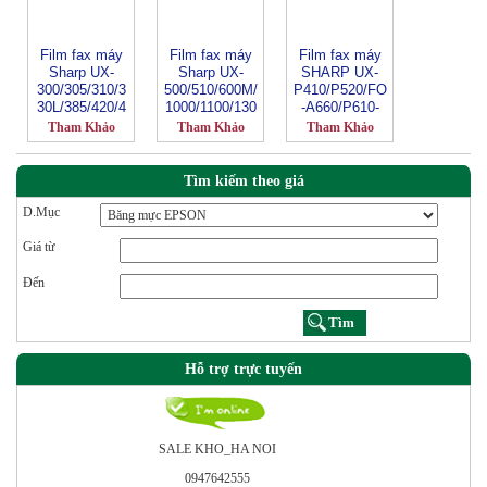
Film fax máy
Film fax máy
Film fax máy
Sharp UX-
Sharp UX-
SHARP UX-
300/305/310/3
500/510/600M/
P410/P520/FO
30L/385/420/4
1000/1100/130
-A660/P610-
65L/470/645L-
0/1400-15CR
9CR
Tham Khảo
Tham Khảo
Tham Khảo
3CR
Tìm kiếm theo giá
D.Mục
Giá từ
Đến
Hỗ trợ trực tuyến
SALE KHO_HA NOI
0947642555