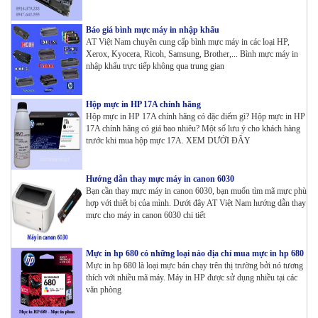
Báo giá bình mực máy in nhập khẩu
AT Việt Nam chuyên cung cấp bình mực máy in các loại HP,
Xerox, Kyocera, Ricoh, Samsung, Brother,... Bình mực máy in
nhập khẩu trực tiếp không qua trung gian
Hộp mực in HP 17A chính hãng
Hộp mực in HP 17A chính hãng có đặc điểm gì? Hộp mực in HP
17A chính hãng có giá bao nhiêu? Một số lưu ý cho khách hàng
trước khi mua hộp mực 17A. XEM DƯỚI ĐÂY
Hướng dẫn thay mực máy in canon 6030
Bạn cần thay mực máy in canon 6030, bạn muốn tìm mã mực phù
hợp với thiết bị của mình. Dưới đây AT Việt Nam hướng dẫn thay
mực cho máy in canon 6030 chi tiết
Mực in hp 680 có những loại nào địa chỉ mua mực in hp 680
Mực in hp 680 là loại mực bán chạy trên thị trường bởi nó tương
thích với nhiều mã máy. Máy in HP được sử dụng nhiều tại các
văn phòng