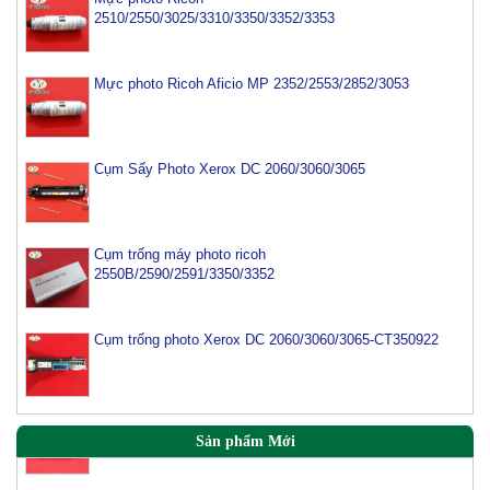
2510/2550/3025/3310/3350/3352/3353
Mực photo Ricoh Aficio MP 2352/2553/2852/3053
Cụm Sấy Photo Xerox DC 2060/3060/3065
Cụm trống máy photo ricoh
2550B/2590/2591/3350/3352
Mực máy photo Canon IR2520/2525/2530 (NPG 51)
Cụm trống photo Xerox DC 2060/3060/3065-CT350922
Mực máy photo sharp M282N/M452N/M502N/M503-
MX 500AT
Sản phẩm Mới
Mực máy photo ricoh MP 2554/ 3054/ 3554/ 3054SP/