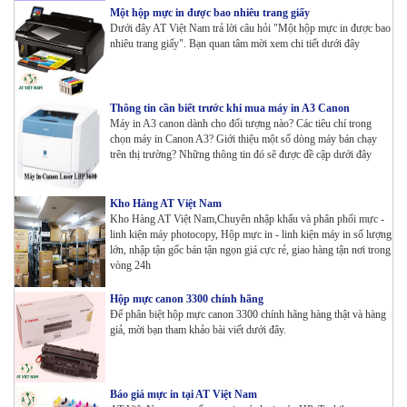
Một hộp mực in được bao nhiêu trang giấy
Dưới đây AT Việt Nam trả lời câu hỏi "Một hộp mực in được bao
nhiêu trang giấy". Bạn quan tâm mời xem chi tiết dưới đây
Thông tin cần biết trước khi mua máy in A3 Canon
Máy in A3 canon dành cho đối tượng nào? Các tiêu chí trong
chọn máy in Canon A3? Giới thiệu một số dòng máy bán chạy
trên thị trường? Những thông tin đó sẽ được đề cập dưới đây
Kho Hàng AT Việt Nam
Kho Hàng AT Việt Nam,Chuyên nhập khẩu và phân phối mực -
linh kiện máy photocopy, Hộp mực in - linh kiện máy in số lượng
lớn, nhập tận gốc bán tận ngọn giá cực rẻ, giao hàng tận nơi trong
vòng 24h
Hộp mực canon 3300 chính hãng
Để phân biệt hộp mực canon 3300 chính hãng hàng thật và hàng
giả, mời bạn tham khảo bài viết dưới đây.
Báo giá mực in tại AT Việt Nam