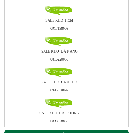
SALE KHO_HCM
0917138093
SALE KHO_ÐÀ NANG
0816220055
SALE KHO_CÂN THO
0945539897
SALE KHO_HAI PHÒNG
0833928855