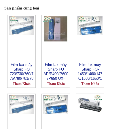
Sản phẩm cùng loại
Film fax máy
Film fax máy
Film fax máy
Sharp FO
Sharp FO
Sharp FO-
720/730/760/7
AP/P400/P600
1450/1460/147
75/780/781/78
/P650 UX-
0/1530/1650/1
5/880/885-3CR
P100/200/255/
660/1850-
Tham Khảo
Tham Khảo
Tham Khảo
400-6CR
15CR