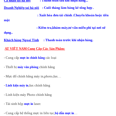
Cá nhân tại hà nội
: Thanh toán sau khi nhận hàng...
Doanh Nghiệp tại hà nội
: Cuối tháng làm bảng kê tổng hợp .
: Xuất hóa đơn tài chính .Chuyển khoản hoặc tiền
mặt
: Kiểm tra,khám máy,tư vấn miễn phí tại nơi sử
dụng..
Khách hàng Ngoại Tỉnh
: Thanh toán trước khi nhận hàng.
AT VIỆT NAM Cung Cấp Các Sản Phẩm:
- Cung cấp
các loại
mực in chính hãng
- Thiết bị
chính hãng
máy văn phòng
- Mực đổ chính hãng máy in,photo,fax…
-
,fax chính hãng
Linh kiện máy in
- Linh kiện máy Photo chính hãng
- Tái sinh hộp
laser.
mực in
- Cung cấp hệ thống mực in liên tục,
…
bộ dẫn mực in