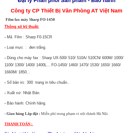
Đại lý Phân phối Sản phẩm - Bảo hành
Công ty CP Thiết Bị Văn Phòng AT Việt Nam
Film fax máy Sharp FO-1450
Thông số kỹ thuật:
-
Mã Film : Sharp F0-15CR
-
Loại mực : đen trắng.
-
Dùng cho máy fax :
Sharp UX-500/ 510/ 510A/ 510CN/ 600M/ 1000/
1100/ 1300/ 1400/ 1400L... FO-1450/ 1460/ 1470/ 1530/ 1650/ 1660/
1660M/ 1850...
-
Số bản in
:
300 trang in tiêu chuẩn..
-
Xuất xứ: Nhật Bản.
-
Bảo hành: Chính hãng.
- Giao hàng Lắp đặt :
Miễn phí trong phạm vi nội thành Hà Nội.
THANH TOÁN :