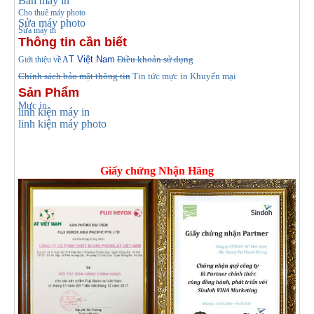
Bán máy in
Cho thuê máy photo
Sửa máy photo
Sửa máy in
Thông tin cần biết
T Việt Nam
Điều khoản sử dụng
Giới thiệu v
ề A
Chính sách bảo mật thông tin
Tin tức
mực in Khuyến mại
Sản Phẩm
Mực in
linh kiện máy in
linh kiện máy photo
Giấy chứng Nhận Hãng