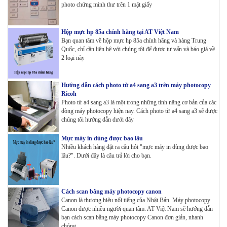
photo chứng minh thư trên 1 mặt giấy
Hộp mực hp 85a chính hãng tại AT Việt Nam
Bạn quan tâm về hộp mực hp 85a chính hãng và hàng Trung
Quốc, chỉ cần liên hệ với chúng tôi để được tư vấn và báo giá về
2 loại này
Hướng dẫn cách photo từ a4 sang a3 trên máy photocopy
Ricoh
Photo từ a4 sang a3 là một trong những tính năng cơ bản của các
dòng máy photocopy hiện nay. Cách photo từ a4 sang a3 sẽ được
chúng tôi hướng dẫn dưới đây
Mực máy in dùng được bao lâu
Nhiều khách hàng đặt ra câu hỏi "mực máy in dùng được bao
lâu?". Dưới đây là câu trả lời cho bạn.
Cách scan bằng máy photocopy canon
Canon là thương hiệu nổi tiếng của Nhật Bản. Máy photocopy
Canon được nhiều người quan tâm. AT Việt Nam sẽ hướng dẫn
bạn cách scan bằng máy photocopy Canon đơn giản, nhanh
chóng