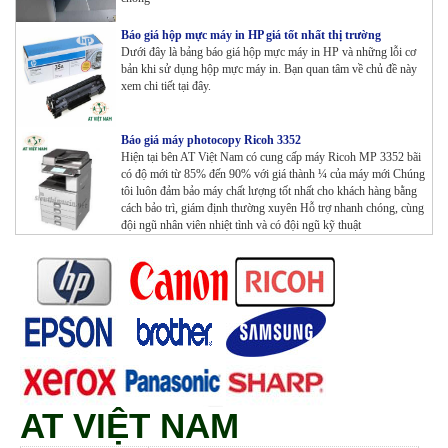
Báo giá hộp mực máy in HP giá tốt nhất thị trường
Dưới đây là bảng báo giá hộp mực máy in HP và những lỗi cơ
bản khi sử dụng hộp mực máy in. Bạn quan tâm về chủ đề này
xem chi tiết tại đây.
Báo giá máy photocopy Ricoh 3352
Hiện tại bên AT Việt Nam có cung cấp máy Ricoh MP 3352 bãi
có độ mới từ 85% đến 90% với giá thành ¼ của máy mới Chúng
tôi luôn đảm bảo máy chất lượng tốt nhất cho khách hàng bằng
cách bảo trì, giám định thường xuyên Hỗ trợ nhanh chóng, cùng
đội ngũ nhân viên nhiệt tình và có đội ngũ kỹ thuật
AT VIỆT NAM