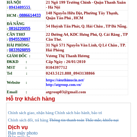
HÀ NỘI
21 Ngõ 199 Trường Chinh - Quận Thanh Xuân
:
0943409555
- Hà Nội
148 Nguyễn Hữu Dật, Phường Tây Thạnh,
HCM :
0886614433
Quận Tân Phú , HCM
ĐÀ NẴNG
54 Huỳnh Tấn Phát, Q. Hải Châu , TP Đà Nẵng.
:
0816220055
CẦN THƠ
22 Đường A4, KDC Hưng Phú, Q. Cái Răng , TP
:
0945539897
Cần Thơ.
HẢI PHÒNG
31
Ngõ
571 Nguyễn Văn Linh, Q Lê Chân , TP.
:
0833928855
Hải Phòng
GIÁM ĐỐC :
Vương Thị Thanh Hương
ĐKKD :
Cấp Ngày : 26/01/2010
MST :
0104397712
Tel :
0243.5121.888_0943138866
https://sieuthimucin.net/
Website :
http://atgroup.com.vn/
Email :
atgroup03@gmail.com
Hỗ trợ khách hàng
hính sách giao, nhận hàng
Chính sách bảo hành, bảo trì
C
Chính sách đổi, trả hàng
Thông tin thanh toán
Thắc mắc, khiếu nại
Dịch vụ
Bán máy photo