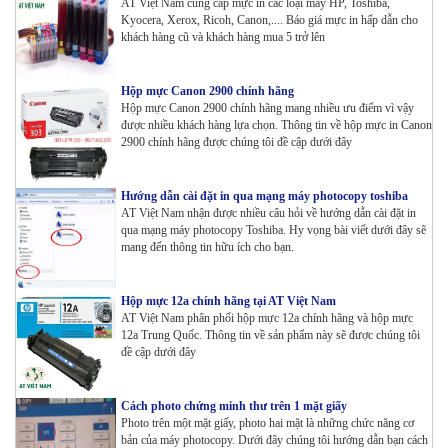
AT Việt Nam cung cấp mực in các loại máy HP, Toshiba,
Kyocera, Xerox, Ricoh, Canon,.... Báo giá mực in hấp dẫn cho
khách hàng cũ và khách hàng mua 5 trở lên
Hộp mực Canon 2900 chính hãng
Hộp mực Canon 2900 chính hãng mang nhiều ưu điểm vì vậy
được nhiều khách hàng lựa chọn. Thông tin về hộp mực in Canon
2900 chính hãng được chúng tôi đề cập dưới đây
Hướng dẫn cài đặt in qua mạng máy photocopy toshiba
AT Việt Nam nhận được nhiều câu hỏi về hướng dẫn cài đặt in
qua mạng máy photocopy Toshiba. Hy vọng bài viết dưới đây sẽ
mang đến thông tin hữu ích cho bạn.
Hộp mực 12a chính hãng tại AT Việt Nam
AT Việt Nam phân phối hộp mực 12a chính hãng và hộp mực
12a Trung Quốc. Thông tin về sản phẩm này sẽ được chúng tôi
đề cập dưới đây
Cách photo chứng minh thư trên 1 mặt giấy
Photo trên một mặt giấy, photo hai mặt là những chức năng cơ
bản của máy photocopy. Dưới đây chúng tôi hướng dẫn bạn cách