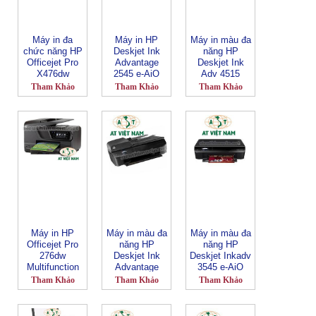
Máy in đa
Máy in HP
Máy in màu đa
chức năng HP
Deskjet Ink
năng HP
Officejet Pro
Advantage
Deskjet Ink
X476dw
2545 e-AiO
Adv 4515
(A9J41B)
Tham Khảo
Tham Khảo
Tham Khảo
Máy in HP
Máy in màu đa
Máy in màu đa
Officejet Pro
năng HP
năng HP
276dw
Deskjet Ink
Deskjet Inkadv
Multifunction
Advantage
3545 e-AiO
Printer
4645e (wifi)
Printer
Tham Khảo
Tham Khảo
Tham Khảo
(CR770A)