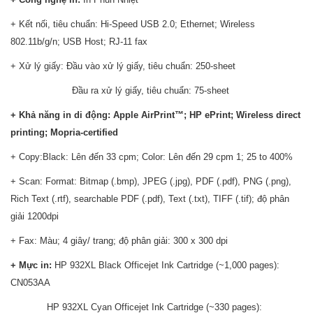
+ Kết nối, tiêu chuẩn: Hi-Speed USB 2.0; Ethernet; Wireless
802.11b/g/n; USB Host; RJ-11 fax
+ Xử lý giấy: Đầu vào xử lý giấy, tiêu chuẩn: 250-sheet
Đầu ra xử lý giấy, tiêu chuẩn: 75-sheet
+ Khả năng in di động: Apple AirPrint™; HP ePrint; Wireless direct
printing; Mopria-certified
+ Copy:Black: Lên đến 33 cpm; Color: Lên đến 29 cpm 1; 25 to 400%
+ Scan: Format: Bitmap (.bmp), JPEG (.jpg), PDF (.pdf), PNG (.png),
Rich Text (.rtf), searchable PDF (.pdf), Text (.txt), TIFF (.tif); độ phân
giải 1200dpi
+ Fax: Màu; 4 giây/ trang; độ phân giải: 300 x 300 dpi
+ Mực in:
HP 932XL Black Officejet Ink Cartridge (~1,000 pages):
CN053AA
HP 932XL Cyan Officejet Ink Cartridge (~330 pages):