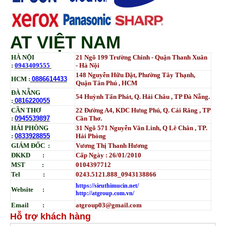
AT VIỆT NAM
HÀ NỘI
21 Ngõ 199 Trường Chinh - Quận Thanh Xuân
:
0943409555
- Hà Nội
148 Nguyễn Hữu Dật, Phường Tây Thạnh,
HCM :
0886614433
Quận Tân Phú , HCM
ĐÀ NẴNG
54 Huỳnh Tấn Phát, Q. Hải Châu , TP Đà Nẵng.
:
0816220055
CẦN THƠ
22 Đường A4, KDC Hưng Phú, Q. Cái Răng , TP
:
0945539897
Cần Thơ.
HẢI PHÒNG
31
Ngõ
571 Nguyễn Văn Linh, Q Lê Chân , TP.
:
0833928855
Hải Phòng
GIÁM ĐỐC :
Vương Thị Thanh Hương
ĐKKD :
Cấp Ngày : 26/01/2010
MST :
0104397712
Tel :
0243.5121.888_0943138866
https://sieuthimucin.net/
Website :
http://atgroup.com.vn/
Email :
atgroup03@gmail.com
Hỗ trợ khách hàng