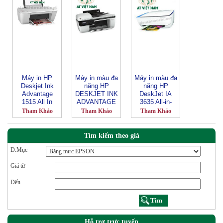
Máy in HP
Máy in màu đa
Máy in màu đa
Deskjet Ink
năng HP
năng HP
Advantage
DESKJET INK
DeskJet IA
1515 All In
ADVANTAGE
3635 All-in-
One
2645
One
Tham Khảo
Tham Khảo
Tham Khảo
Tìm kiếm theo giá
D.Mục
Giá từ
Đến
Hỗ trợ trực tuyến