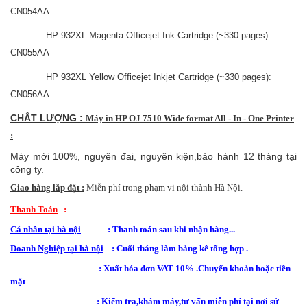
CN054AA
HP 932XL Magenta Officejet Ink Cartridge (~330 pages):
CN055AA
HP 932XL Yellow Officejet Inkjet Cartridge (~330 pages):
CN056AA
CHẤT LƯỢNG :
Máy in HP OJ 7510 Wide format All - In - One Printer
:
Máy mới 100%, nguyên đai, nguyên kiện,bảo hành 12 tháng tại
công ty.
Giao hàng lắp đặt :
Miễn phí trong phạm vi nội thành Hà Nội.
Thanh Toán
:
Cá nhân tại hà nội
: Thanh toán sau khi nhận hàng...
Doanh Nghiệp tại hà nội
: Cuối tháng làm bảng kê tổng hợp .
: Xuất hóa đơn VAT 10% .Chuyển khoản hoặc tiền
mặt
: Kiểm tra,khám máy,tư vấn miễn phí tại nơi sử