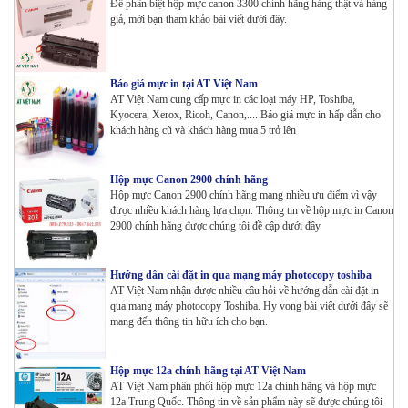
Để phân biệt hộp mực canon 3300 chính hãng hàng thật và hàng
giả, mời bạn tham khảo bài viết dưới đây.
Báo giá mực in tại AT Việt Nam
AT Việt Nam cung cấp mực in các loại máy HP, Toshiba,
Kyocera, Xerox, Ricoh, Canon,.... Báo giá mực in hấp dẫn cho
khách hàng cũ và khách hàng mua 5 trở lên
Hộp mực Canon 2900 chính hãng
Hộp mực Canon 2900 chính hãng mang nhiều ưu điểm vì vậy
được nhiều khách hàng lựa chọn. Thông tin về hộp mực in Canon
2900 chính hãng được chúng tôi đề cập dưới đây
Hướng dẫn cài đặt in qua mạng máy photocopy toshiba
AT Việt Nam nhận được nhiều câu hỏi về hướng dẫn cài đặt in
qua mạng máy photocopy Toshiba. Hy vọng bài viết dưới đây sẽ
mang đến thông tin hữu ích cho bạn.
Hộp mực 12a chính hãng tại AT Việt Nam
AT Việt Nam phân phối hộp mực 12a chính hãng và hộp mực
12a Trung Quốc. Thông tin về sản phẩm này sẽ được chúng tôi