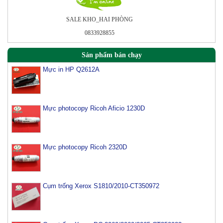
SALE KHO_HAI PHÒNG
0833928855
Sản phẩm bán chạy
Mực in HP Q2612A
Mực photocopy Ricoh Aficio 1230D
Mực photocopy Ricoh 2320D
Cụm trống Xerox S1810/2010-CT350972