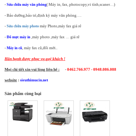
-
( Máy in, fax,
photocopy
,vi tính,scaner…)
Sửa chữa máy văn phòng
- Bảo dưỡng,bảo trì,định kỳ máy văn phòng….
-
máy Photo,máy fax giá rẻ
Sửa chữa máy photo
-
,máy photo ,máy fax … giá rẻ
Đổ mực máy in
-
, máy fax cũ,đổi mới..
Máy in cũ
Hân hạnh được phục vụ quý khách !
Mọi chi tiết xin vui lòng liên hệ :
-
0462.766.977 - 0948.086.088
website
:
sieuthimucin.net
Sản phẩm cùng loại