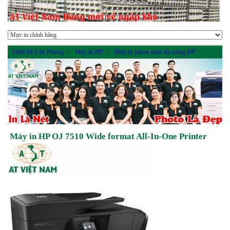
Thiết Bị Văn Phòng
»
Máy in HP
»
Máy in phun màu đa năng HP
Máy in HP OJ 7510 Wide format All-In-One Printer