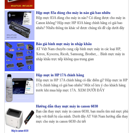
Hộp mực 83a dùng cho máy in nào giá bao nhiêu
Hộp mực 83A dùng cho máy in nào? Có dùng được cho máy in
Canon không? Hộp mực HP 83A hàng chính hãng có giá bao
nhiêu? Nhiều thông tin khác sẽ được chúng tôi đề cập dưới đây
Báo giá bình mực máy in nhập khẩu
AT Việt Nam chuyên cung cấp bình mực máy in các loại HP,
Xerox, Kyocera, Ricoh, Samsung, Brother,... Bình mực máy in
nhập khẩu trực tiếp không qua trung gian
Hộp mực in HP 17A chính hãng
Hộp mực in HP 17A chính hãng có đặc điểm gì? Hộp mực in HP
17A chính hãng có giá bao nhiêu? Một số lưu ý cho khách hàng
trước khi mua hộp mực 17A. XEM DƯỚI ĐÂY
Hướng dẫn thay mực máy in canon 6030
Bạn cần thay mực máy in canon 6030, bạn muốn tìm mã mực phù
hợp với thiết bị của mình. Dưới đây AT Việt Nam hướng dẫn thay
mực cho máy in canon 6030 chi tiết