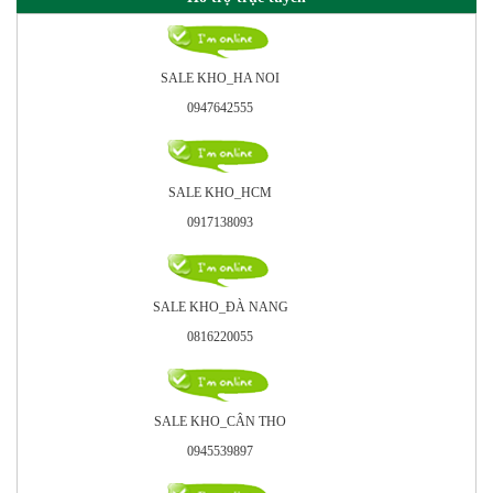
SALE KHO_HA NOI
0947642555
SALE KHO_HCM
0917138093
SALE KHO_ÐÀ NANG
0816220055
SALE KHO_CÂN THO
0945539897