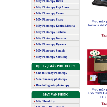
Máy Photocopy Ricoh
Máy Photocopy Fuji Xerox
Máy Photocopy Canon
Máy Photocopy Sharp
Mực máy p
Taskalfa 420i
Máy Photocopy Konica Minolta
Máy Photocopy Toshiba
Tha
Máy Photocopy Gestetner
Máy Photocopy Kyocera
Máy Photocopy Sindoh
Máy Photocopy Samsung
DỊCH VỤ MÁY PHOTOCOPY
Cho thuê máy Photocopy
Sửa chữa máy photocopy
Bảo dưỡng máy photocopy
Mực máy p
FS6020MFP/
MÁY VĂN PHÒNG
FP (
Máy Thanh Lý
Tha