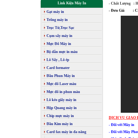
Link Kiện Máy In
- Chất Lượng : H
- Đơn Giá : Chưa
Gạt máy in
Trống máy in
Trục Từ,Trục Sạc
Cụm sấy máy in
Mực Đổ Máy in
Bộ dẫn mực in màu
Lô Sấy , Lô ép
Card formater
Đầu Phun Máy in
Mực đổ Laser màu
Mực đổ in phun màu
Lô kéo giấy máy in
Hộp Quang máy in
Chip mực máy in
DỊCH VỤ GIAO 
Đầu Kim máy in
- Đối với Máy 
Card fax máy in đa năng
-
Đối với
Máy Phot