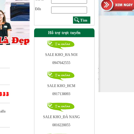
Đến
Hỗ trợ trực tuyến
SALE KHO_HA NOI
0947642555
SALE KHO_HCM
0917138093
lfa
SALE KHO_ÐÀ NANG
0816220055