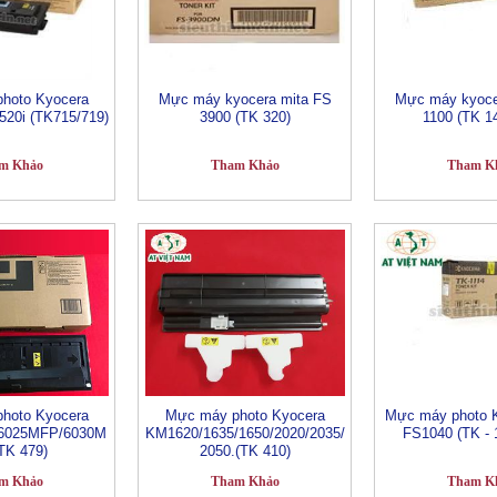
hoto Kyocera
Mực máy kyocera mita FS
Mực máy kyoce
/520i (TK715/719)
3900 (TK 320)
1100 (TK 1
m Khảo
Tham Khảo
Tham K
hoto Kyocera
Mực máy photo Kyocera
Mực máy photo K
6025MFP/6030M
KM1620/1635/1650/2020/2035/
FS1040 (TK - 
TK 479)
2050.(TK 410)
m Khảo
Tham Khảo
Tham K