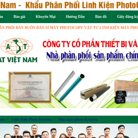
án
Báo giá
Khuyến Mại
Hướng Dẫn
Bản đồ
Giấy đăng k
I BÁN BUÔN BÁN SỈ MÁY PHOTOCOPY VẬT TƯ LINH KIỆN MÁY PHOTOCOPY
Previous
oto
»
Linh Kiện Photo Kyocera
»
Mực máy photo Kyocera