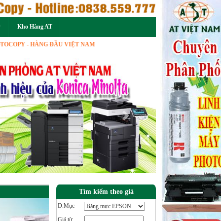
ý
Kho Hàng AT
 - HÀNG ĐẦU VIỆT NAM
Next
Tìm kiếm theo giá
D.Mục
Giá từ