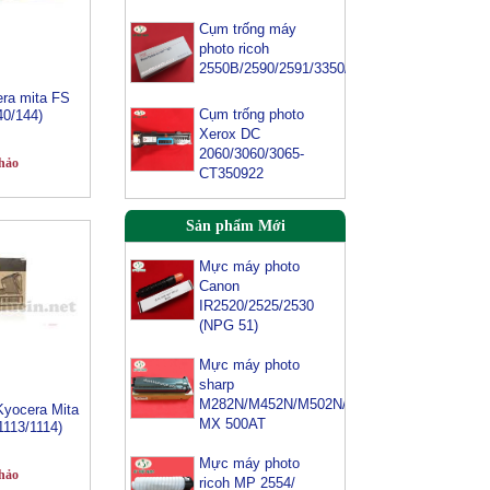
Cụm trống máy
photo ricoh
2550B/2590/2591/3350/3352
ra mita FS
Cụm trống photo
40/144)
Xerox DC
2060/3060/3065-
hảo
CT350922
Sản phẩm Mới
Mực máy photo
Canon
IR2520/2525/2530
(NPG 51)
Mực máy photo
sharp
M282N/M452N/M502N/M503-
MX 500AT
yocera Mita
Mực máy photo
1113/1114)
ricoh MP 2554/
3054/ 3554/
hảo
3054SP/ 3554SP