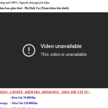
àng mới 100% Nguyên đai,nguyên kiện.
 bao gồm thuế - Phí Dịch Vụ (Tham khảo bên dưới)
HÀNG - LẮP ĐẶT - KIỂM TRA - KHÁM MÁY - THAY THẾ VẬT TƯ :
in : Đơn Giá 70.000/lần
ocopy : Đơn Giá 120.000/lần