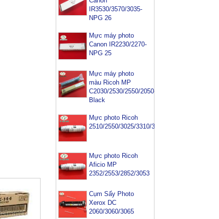
Canon
IR3530/3570/3035-
NPG 26
Mực máy photo
Canon IR2230/2270-
NPG 25
Mực máy photo
màu Ricoh MP
C2030/2530/2550/2050-
Black
Mực photo Ricoh
2510/2550/3025/3310/3350/3352/3353
Mực photo Ricoh
Aficio MP
2352/2553/2852/3053
Cụm Sấy Photo
Xerox DC
2060/3060/3065