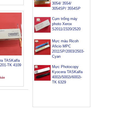
Cụm trống máy
photo Xerox
S2011/2320/2520
Mực màu Ricoh
Aficio MPC
2011SP/2003/2503-
Cyan
Mực Photocopy
a TASKalfa
Kyocera TASKalfa
2201-TK 4109
4002i/5002i/6002i-
TK 6329
hảo