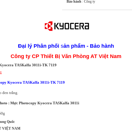
Bảo hành
: Công ty
Đại lý
Phân phối
s
ản phẩm - Bảo hành
Công ty CP Thiết Bị Văn Phòng AT Việt Nam
Kyocera TASKalfa 3011i-TK 7119
t:
opy Kyocera TASKalfa 3011i-TK 7119
 đen trắng.
Ph
oto
:
Mực Photocopy Kyocera TASKalfa 3011i
0g
ung Quốc
 AT VIỆT NAM