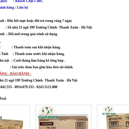
 Quốc
: Khách Chịu Cước.
ính hãng : Liên hệ
ành : Đến hết mực hoặc đổi trả trong vòng 7 ngày
nh : Số nhà 21 ngõ 199 Trường Chinh- Thanh Xuân - Hà Nội.
ành : Đổi mới trong quá trình sử dụng.
:
nội : Thanh toán sau khi nhận hàng.
 Tỉnh : Thanh toán trước khi nhận hàng.
hà nội : Cuối tháng làm bảng kê tổng hợp .
chưa bao gồm hóa đơn tài chính.
ÀNG - BẢO HÀNH :
hà 21 ngõ 199 Trường Chinh- Thanh Xuân
- Hà Nội
642.555 - 0914.079.333 - 0243.5121.888
loại