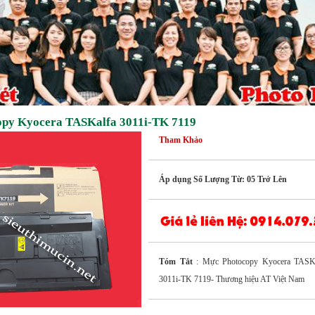
py Kyocera TASKalfa 3011i-TK 7119
Tham Khảo
Áp dụng Số Lượng Từ: 05 Trở Lên
Tóm Tắt
: Mực Photocopy Kyocera TASKa
3011i-TK 7119- Thương hiệu AT Việt Nam