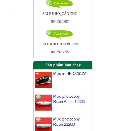
SALE KHO_CÂN THO
0945539897
SALE KHO_HAI PHÒNG
0833928855
Sản phẩm bán chạy
Mực in HP Q2612A
Mực photocopy
Ricoh Aficio 1230D
Mực photocopy
Ricoh 2320D