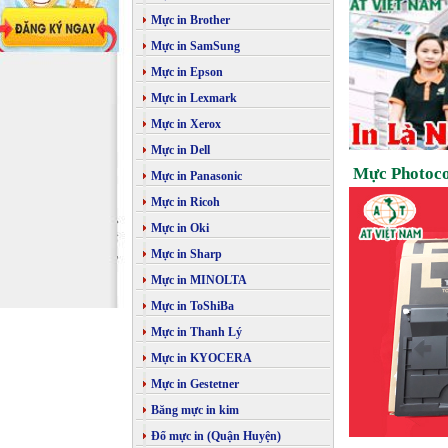
Mực in Brother
Mực in SamSung
Mực in Epson
Mực in Lexmark
Mực in Xerox
Mực in Dell
Mực Photoco
Mực in Panasonic
Mực in Ricoh
Mực in Oki
Mực in Sharp
Mực in MINOLTA
Mực in ToShiBa
Mực in Thanh Lý
Mực in KYOCERA
Mực in Gestetner
Băng mực in kim
Đổ mực in (Quận Huyện)