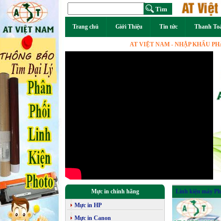
Trang chủ
Giới Thiệu
Tin tức
Thanh To
AT VIỆT NAM - NHẬP KHẨU PHÂN PHỐ
Mực in chính hãng
Linh kiện máy Ph
Mực in HP
Mực in Canon