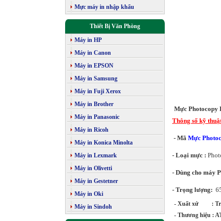
Mực máy in nhập khẩu
Thiết Bị Văn Phòng
Máy in HP
Máy in Canon
Máy in EPSON
Máy in Samsung
Máy in Fuji Xerox
Máy in Brother
Mực Photocopy 
Máy in Panasonic
Thông số kỹ thuậ
Máy in Ricoh
- Mã
Mực Photoc
Máy in Konica Minolta
- Loại mực :
Photo
Máy in Lexmark
Máy in Olivetti
- Dùng cho máy 
Máy in Gestetner
- Trọng lượng:
65
Máy in Oki
- Xuất xứ : Tr
Máy in Sindoh
- Thương hiệu :