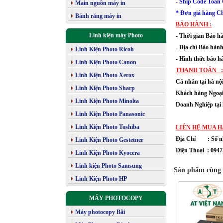
- Ship Code Toàn
Main nguồn máy in
* Đơn giá hàng Ch
Bánh răng máy in
BẢO HÀNH :
Linh kiện máy Photo
- Thời gian Bảo h
- Địa chỉ Bảo hà
Linh Kiện Photo Ricoh
- Hình thức bảo h
Linh Kiện Photo Canon
THANH TOÁN 
Linh Kiện Photo Xerox
Cá nhân tại hà 
Linh Kiện Photo Sharp
Khách hàng Ngoại
Linh Kiện Photo Minolta
Doanh Nghiệp tại 
Linh Kiện Photo Panasonic
: Giá trên 
Linh Kiện Photo Toshiba
LIÊN HỆ MUA H
Địa Chỉ :
Số n
Linh Kiện Photo Gestetner
Điện Thoại : 0947.
Linh Kiện Photo Kyocera
Linh kiện Photo Samsung
Sản phẩm cùng 
Linh Kiện Photo HP
MÁY PHOTOCOPY
Máy photocopy Bãi