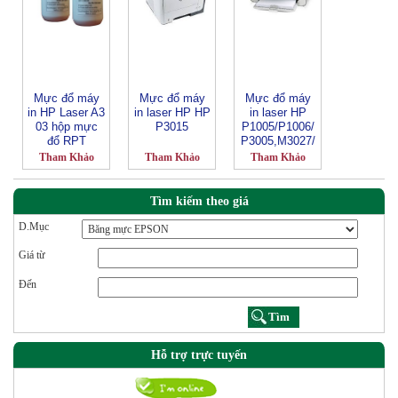
Mực đổ máy
Mực đổ máy
Mực đổ máy
in HP Laser A3
in laser HP HP
in laser HP
03 hộp mực
P3015
P1005/P1006/
đổ RPT
P3005,M3027/
M3035
Tham Khảo
Tham Khảo
Tham Khảo
Tìm kiếm theo giá
D.Mục
Giá từ
Đến
Hỗ trợ trực tuyến