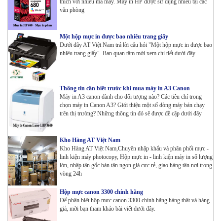
thích với nhiều mã máy. Máy in HP được sử dụng nhiều tại các
văn phòng
Một hộp mực in được bao nhiêu trang giấy
Dưới đây AT Việt Nam trả lời câu hỏi "Một hộp mực in được bao
nhiêu trang giấy". Bạn quan tâm mời xem chi tiết dưới đây
Thông tin cần biết trước khi mua máy in A3 Canon
Máy in A3 canon dành cho đối tượng nào? Các tiêu chí trong
chọn máy in Canon A3? Giới thiệu một số dòng máy bán chạy
trên thị trường? Những thông tin đó sẽ được đề cập dưới đây
Kho Hàng AT Việt Nam
Kho Hàng AT Việt Nam,Chuyên nhập khẩu và phân phối mực -
linh kiện máy photocopy, Hộp mực in - linh kiện máy in số lượng
lớn, nhập tận gốc bán tận ngọn giá cực rẻ, giao hàng tận nơi trong
vòng 24h
Hộp mực canon 3300 chính hãng
Để phân biệt hộp mực canon 3300 chính hãng hàng thật và hàng
giả, mời bạn tham khảo bài viết dưới đây.