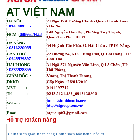
AT VIỆT NAM
HÀ NỘI
21 Ngõ 199 Trường Chinh - Quận Thanh Xuân
:
0943409555
- Hà Nội
148 Nguyễn Hữu Dật, Phường Tây Thạnh,
HCM :
0886614433
Quận Tân Phú , HCM
ĐÀ NẴNG
54 Huỳnh Tấn Phát, Q. Hải Châu , TP Đà Nẵng.
:
0816220055
CẦN THƠ
22 Đường A4, KDC Hưng Phú, Q. Cái Răng , TP
:
0945539897
Cần Thơ.
HẢI PHÒNG
31
Ngõ
571 Nguyễn Văn Linh, Q Lê Chân , TP.
:
0833928855
Hải Phòng
GIÁM ĐỐC :
Vương Thị Thanh Hương
ĐKKD :
Cấp Ngày : 26/01/2010
MST :
0104397712
Tel :
0243.5121.888_0943138866
https://sieuthimucin.net/
Website :
http://atgroup.com.vn/
Email :
atgroup03@gmail.com
Hỗ trợ khách hàng
hính sách giao, nhận hàng
Chính sách bảo hành, bảo trì
C