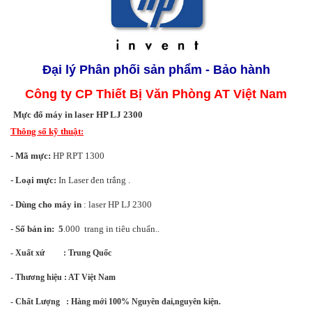
Đại lý Phân phối
s
ản phẩm - Bảo hành
Công ty CP Thiết Bị Văn Phòng AT Việt Nam
Mực đổ máy in laser HP LJ 2300
Thông số kỹ thuật:
-
M
ã mực:
HP RPT 1300
- Loại mực:
In Laser đen trắng .
-
Dùng cho máy in
: laser
HP LJ 2300
- Số bản in: 5
.000 trang in tiêu chuẩn..
- Xuất xứ : Trung Quốc
- Thương hiệu : AT Việt Nam
- Chất Lượng : Hàng mới 100% Nguyên đai,nguyên kiện.