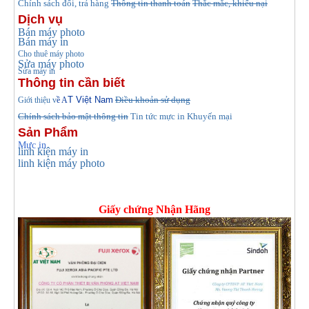
Chính sách đổi, trả hàng
Thông tin thanh toán
Thắc mắc, khiếu nại
Dịch vụ
Bán máy photo
Bán máy in
Cho thuê máy photo
Sửa máy photo
Sửa máy in
Thông tin cần biết
T Việt Nam
Điều khoản sử dụng
Giới thiệu v
ề A
Chính sách bảo mật thông tin
Tin tức
mực in Khuyến mại
Sản Phẩm
Mực in
linh kiện máy in
linh kiện máy photo
Giấy chứng Nhận Hãng