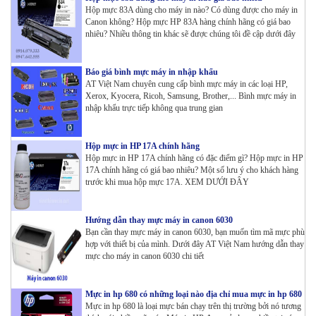
Hộp mực 83A dùng cho máy in nào? Có dùng được cho máy in
Canon không? Hộp mực HP 83A hàng chính hãng có giá bao
nhiêu? Nhiều thông tin khác sẽ được chúng tôi đề cập dưới đây
Báo giá bình mực máy in nhập khẩu
AT Việt Nam chuyên cung cấp bình mực máy in các loại HP,
Xerox, Kyocera, Ricoh, Samsung, Brother,... Bình mực máy in
nhập khẩu trực tiếp không qua trung gian
Hộp mực in HP 17A chính hãng
Hộp mực in HP 17A chính hãng có đặc điểm gì? Hộp mực in HP
17A chính hãng có giá bao nhiêu? Một số lưu ý cho khách hàng
trước khi mua hộp mực 17A. XEM DƯỚI ĐÂY
Hướng dẫn thay mực máy in canon 6030
Bạn cần thay mực máy in canon 6030, bạn muốn tìm mã mực phù
hợp với thiết bị của mình. Dưới đây AT Việt Nam hướng dẫn thay
mực cho máy in canon 6030 chi tiết
Mực in hp 680 có những loại nào địa chỉ mua mực in hp 680
Mực in hp 680 là loại mực bán chạy trên thị trường bởi nó tương