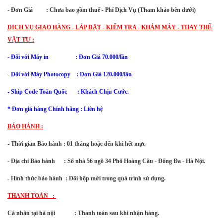
- Đơn Giá : Chưa bao gồm thuế - Phí Dịch Vụ (Tham khảo bên dưới)
DỊCH VỤ GIAO HÀNG - LẮP ĐẶT - KIỂM TRA - KHÁM MÁY - THAY THẾ
VẬT TƯ :
- Đối với Máy in : Đơn Giá 70.000/lần
-
Đối với
Máy Photocopy : Đơn Giá 120.000/lần
- Ship Code Toàn Quốc
: Khách Chịu Cước.
* Đơn giá hàng Chính hãng : Liên hệ
BẢO HÀNH :
- Thời gian Bảo hành : 01 tháng hoặc đến khi hết mực
- Địa chỉ Bảo hành : Số nhà 56 ngõ 34 Phố Hoàng Cầu - Đống Đa - Hà Nội.
- Hình thức bảo hành : Đổi hộp mới trong quá trình sử dụng.
THANH TOÁN :
Cá nhân tại hà nội : Thanh toán sau khi nhận hàng.