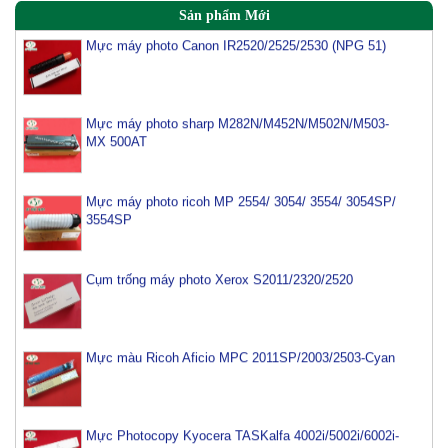
Sản phẩm Mới
Mực máy photo Canon IR2520/2525/2530 (NPG 51)
Mực máy photo sharp M282N/M452N/M502N/M503-
MX 500AT
Mực máy photo ricoh MP 2554/ 3054/ 3554/ 3054SP/
3554SP
Cụm trống máy photo Xerox S2011/2320/2520
Mực màu Ricoh Aficio MPC 2011SP/2003/2503-Cyan
Mực Photocopy Kyocera TASKalfa 4002i/5002i/6002i-
TK 6329