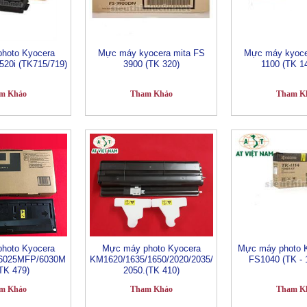
hoto Kyocera
Mực máy kyocera mita FS
Mực máy kyoce
/520i (TK715/719)
3900 (TK 320)
1100 (TK 1
m Khảo
Tham Khảo
Tham K
hoto Kyocera
Mực máy photo Kyocera
Mực máy photo K
6025MFP/6030M
KM1620/1635/1650/2020/2035/
FS1040 (TK - 
TK 479)
2050.(TK 410)
m Khảo
Tham Khảo
Tham K