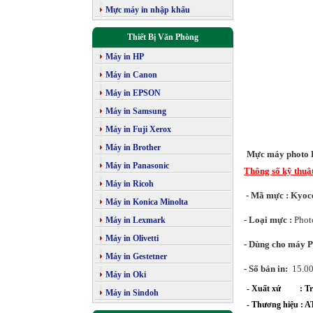
Mực máy in nhập khẩu
Thiết Bị Văn Phòng
Máy in HP
Máy in Canon
Máy in EPSON
Máy in Samsung
Máy in Fuji Xerox
Máy in Brother
Mực máy photo 
Máy in Panasonic
Thông số kỹ thuậ
Máy in Ricoh
- Mã mực : Kyo
Máy in Konica Minolta
- Loại mực :
Photo
Máy in Lexmark
Máy in Olivetti
- Dùng cho máy 
Máy in Gestetner
- Số bản in:
15.00
Máy in Oki
- Xuất xứ : Tr
Máy in Sindoh
- Thương hiệu :