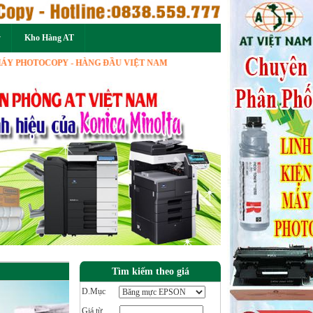
ý
Kho Hàng AT
OTOCOPY - HÀNG ĐẦU VIỆT NAM
Next
Tìm kiếm theo giá
D.Mục
Giá từ