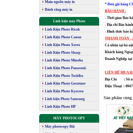
Main nguồn máy in
* Đơn giá hàng Ch
Bánh răng máy in
BẢO HÀNH :
- Thời gian Bảo hà
Linh kiện máy Photo
- Địa chỉ Bảo h
Linh Kiện Photo Ricoh
- Hình thức bảo h
Linh Kiện Photo Canon
THANH TOÁN 
Linh Kiện Photo Xerox
Cá nhân tại hà 
Khách hàng Ngoại
Linh Kiện Photo Sharp
Doanh Nghiệp tại 
Linh Kiện Photo Minolta
: Giá trên 
Linh Kiện Photo Panasonic
LIÊN HỆ MUA H
Linh Kiện Photo Toshiba
Địa Chỉ :
Số n
Linh Kiện Photo Gestetner
Điện Thoại : 0947.
Linh Kiện Photo Kyocera
Sản phẩm cùng 
Linh kiện Photo Samsung
Linh Kiện Photo HP
MÁY PHOTOCOPY
Máy photocopy Bãi