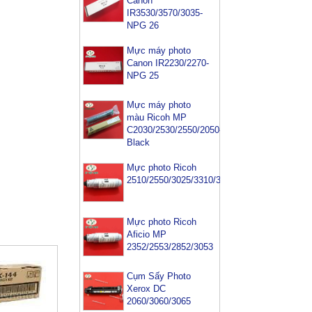
Canon
IR3530/3570/3035-
NPG 26
Mực máy photo
Canon IR2230/2270-
NPG 25
Mực máy photo
màu Ricoh MP
C2030/2530/2550/2050-
Black
Mực photo Ricoh
2510/2550/3025/3310/3350/3352/3353
Mực photo Ricoh
Aficio MP
2352/2553/2852/3053
Cụm Sấy Photo
Xerox DC
2060/3060/3065