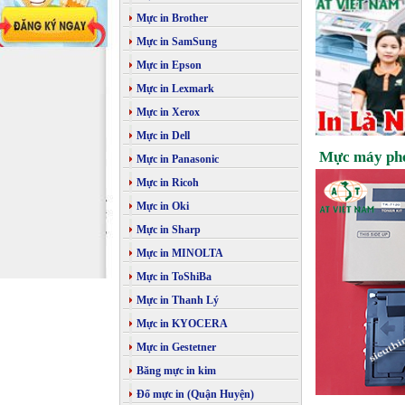
Mực in Brother
Mực in SamSung
Mực in Epson
Mực in Lexmark
Mực in Xerox
Mực in Dell
Mực máy pho
Mực in Panasonic
Mực in Ricoh
Mực in Oki
Mực in Sharp
Mực in MINOLTA
Mực in ToShiBa
Mực in Thanh Lý
Mực in KYOCERA
Mực in Gestetner
Băng mực in kim
Đổ mực in (Quận Huyện)