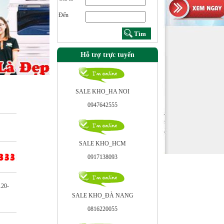
Đến
Hỗ trợ trực tuyến
SALE KHO_HA NOI
0947642555
SALE KHO_HCM
0917138093
20-
SALE KHO_ÐÀ NANG
0816220055