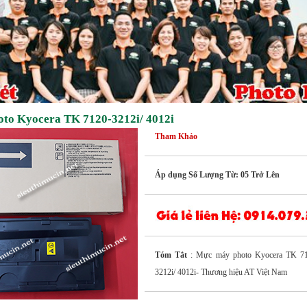
to Kyocera TK 7120-3212i/ 4012i
Tham Khảo
Áp dụng Số Lượng Từ: 05 Trở Lên
Tóm Tắt
: Mực máy photo Kyocera TK 71
3212i/ 4012i- Thương hiệu AT Việt Nam