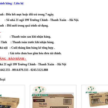
ính hãng : Liên hệ
nh : Đến hết mực hoặc đổi trả trong 7 ngày.
ành :
Số nhà 21 ngõ 199 Trường Chinh - Thanh Xuân
- Hà Nội.
ành : Đổi mới trong quá trình sử dụng.
:
nội : Thanh toán sau khi nhận hàng.
 Tỉnh : Thanh toán trước khi nhận hàng.
hà nội : Cuối tháng làm bảng kê tổng hợp .
chưa bao gồm hóa đơn tài chính.
ÀNG - BẢO HÀNH :
hà 21 ngõ 199 Trường Chinh - Thanh Xuân
- Hà Nội
642.555 - 0914.079.333 - 0243.5121.888
loại