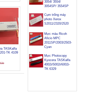
Cụm trống máy
photo Xerox
S2011/2320/2520
Mực màu Ricoh
Aficio MPC
2011SP/2003/2503-
Cyan
Mực Photocopy
a TASKalfa
Kyocera TASKalfa
2201-TK 4109
4002i/5002i/6002i-
TK 6329
hảo