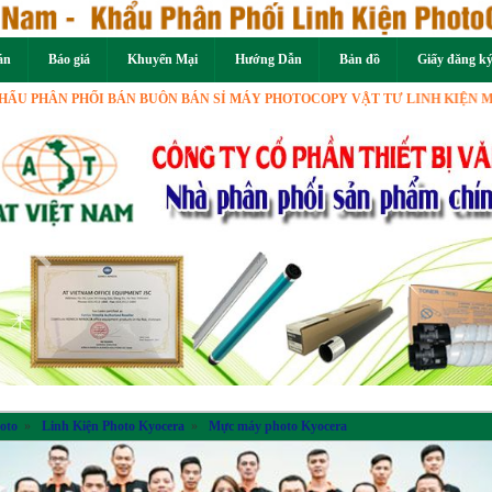
án
Báo giá
Khuyến Mại
Hướng Dẫn
Bản đồ
Giấy đăng k
HÂN PHỐI BÁN BUÔN BÁN SỈ MÁY PHOTOCOPY VẬT TƯ LINH KIỆN MÁY PH
Previous
oto
»
Linh Kiện Photo Kyocera
»
Mực máy photo Kyocera