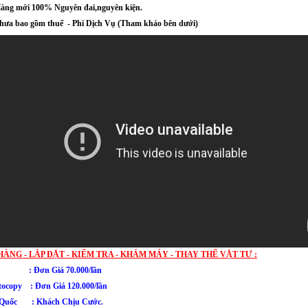
àng mới 100% Nguyên đai,nguyên kiện.
a bao gồm thuế - Phí Dịch Vụ (Tham khảo bên dưới)
HÀNG - LẮP ĐẶT - KIỂM TRA - KHÁM MÁY - THAY THẾ VẬT TƯ :
in : Đơn Giá 70.000/lần
ocopy : Đơn Giá 120.000/lần
 Quốc
: Khách Chịu Cước.