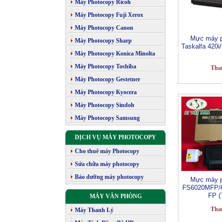
Máy Photocopy Ricoh
Máy Photocopy Fuji Xerox
Máy Photocopy Canon
Mực máy p
Máy Photocopy Sharp
Taskalfa 420i
Máy Photocopy Konica Minolta
Máy Photocopy Toshiba
Tha
Máy Photocopy Gestetner
Máy Photocopy Kyocera
Máy Photocopy Sindoh
Máy Photocopy Samsung
DỊCH VỤ MÁY PHOTOCOPY
Cho thuê máy Photocopy
Sửa chữa máy photocopy
Bảo dưỡng máy photocopy
Mực máy p
FS6020MFP/
FP (
MÁY VĂN PHÒNG
Tha
Máy Thanh Lý