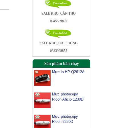
SALE KHO_CÂN THO
0945539897
SALE KHO_HAI PHÒNG
0833928855
Sản phẩm bán chạy
Mực in HP Q2612A
Mực photocopy
Ricoh Aficio 1230D
Mực photocopy
Ricoh 2320D