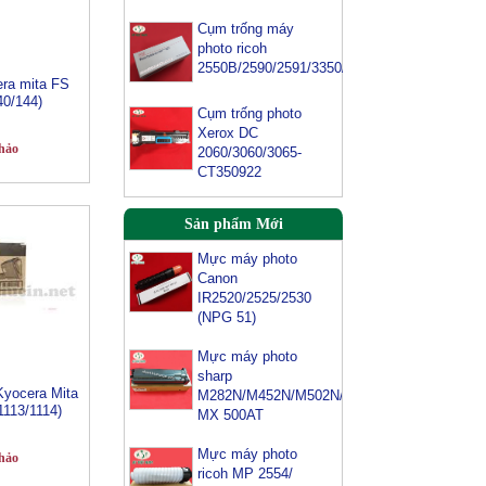
Cụm trống máy
photo ricoh
2550B/2590/2591/3350/3352
ra mita FS
40/144)
Cụm trống photo
Xerox DC
hảo
2060/3060/3065-
CT350922
Mực máy photo
Sản phẩm Mới
Canon
IR2520/2525/2530
(NPG 51)
Mực máy photo
sharp
M282N/M452N/M502N/M503-
MX 500AT
yocera Mita
1113/1114)
Mực máy photo
ricoh MP 2554/
3054/ 3554/
hảo
3054SP/ 3554SP