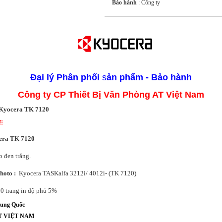
Bảo hành
: Công ty
Đại lý
Phân phối
s
ản phẩm - Bảo hành
Công ty CP Thiết Bị Văn Phòng AT Việt Nam
Kyocera TK 7120
t:
cera
TK 7120
 đen trắng.
Ph
oto
:
Kyocera TASKalfa 3212i/ 4012i- (TK 7120)
0 trang in độ phủ 5%
ung Quốc
 AT VIỆT NAM