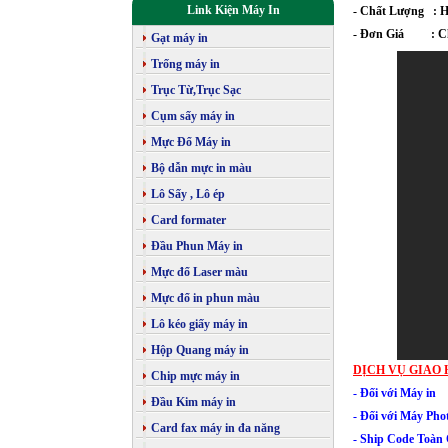
Link Kiện Máy In
- Chất Lượng : H
- Đơn Giá : Chư
Gạt máy in
Trống máy in
Trục Từ,Trục Sạc
Cụm sấy máy in
Mực Đổ Máy in
Bộ dẫn mực in màu
Lô Sấy , Lô ép
Card formater
Đầu Phun Máy in
Mực đổ Laser màu
Mực đổ in phun màu
Lô kéo giấy máy in
Hộp Quang máy in
DỊCH VỤ GIAO 
Chip mực máy in
- Đối với Máy 
Đầu Kim máy in
-
Đối với
Máy Phot
Card fax máy in đa năng
- Ship Code Toàn