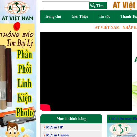
Trang chủ
Giới Thiệu
Tin tức
Thanh To
AT VIỆT NAM - NHẬP KHẨU P
Mực in chính hãng
Linh kiện máy Ph
Mực in HP
Mực in Canon