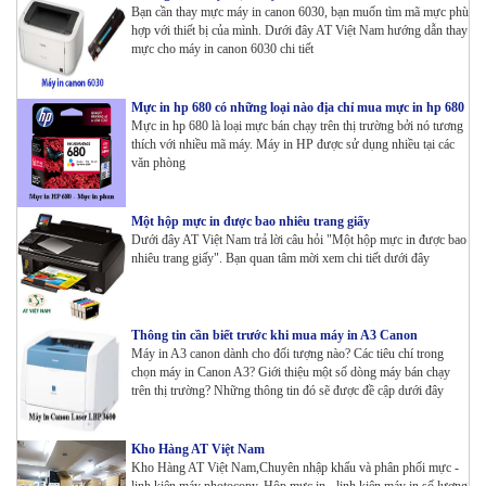
Bạn cần thay mực máy in canon 6030, bạn muốn tìm mã mực phù
hợp với thiết bị của mình. Dưới đây AT Việt Nam hướng dẫn thay
mực cho máy in canon 6030 chi tiết
Mực in hp 680 có những loại nào địa chỉ mua mực in hp 680
Mực in hp 680 là loại mực bán chạy trên thị trường bởi nó tương
thích với nhiều mã máy. Máy in HP được sử dụng nhiều tại các
văn phòng
Một hộp mực in được bao nhiêu trang giấy
Dưới đây AT Việt Nam trả lời câu hỏi "Một hộp mực in được bao
nhiêu trang giấy". Bạn quan tâm mời xem chi tiết dưới đây
Thông tin cần biết trước khi mua máy in A3 Canon
Máy in A3 canon dành cho đối tượng nào? Các tiêu chí trong
chọn máy in Canon A3? Giới thiệu một số dòng máy bán chạy
trên thị trường? Những thông tin đó sẽ được đề cập dưới đây
Kho Hàng AT Việt Nam
Kho Hàng AT Việt Nam,Chuyên nhập khẩu và phân phối mực -
linh kiện máy photocopy, Hộp mực in - linh kiện máy in số lượng