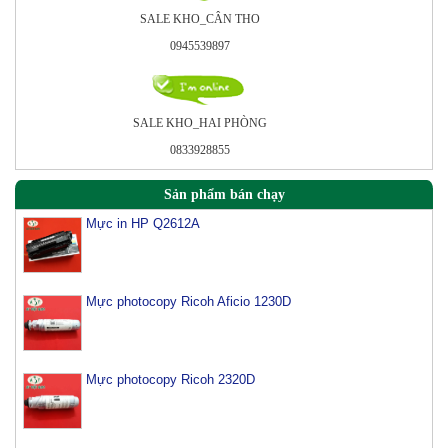
SALE KHO_CÂN THO
0945539897
SALE KHO_HAI PHÒNG
0833928855
Sản phẩm bán chạy
Mực in HP Q2612A
Mực photocopy Ricoh Aficio 1230D
Mực photocopy Ricoh 2320D