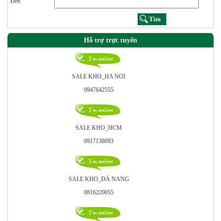
Đến
Hỗ trợ trực tuyến
SALE KHO_HA NOI
0947642555
SALE KHO_HCM
0917138093
SALE KHO_ÐÀ NANG
0816220055