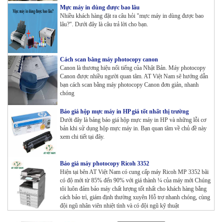
Mực máy in dùng được bao lâu
Nhiều khách hàng đặt ra câu hỏi "mực máy in dùng được bao
lâu?". Dưới đây là câu trả lời cho bạn.
Cách scan bằng máy photocopy canon
Canon là thương hiệu nổi tiếng của Nhật Bản. Máy photocopy
Canon được nhiều người quan tâm. AT Việt Nam sẽ hướng dẫn
bạn cách scan bằng máy photocopy Canon đơn giản, nhanh
chóng
Báo giá hộp mực máy in HP giá tốt nhất thị trường
Dưới đây là bảng báo giá hộp mực máy in HP và những lỗi cơ
bản khi sử dụng hộp mực máy in. Bạn quan tâm về chủ đề này
xem chi tiết tại đây.
Báo giá máy photocopy Ricoh 3352
Hiện tại bên AT Việt Nam có cung cấp máy Ricoh MP 3352 bãi
có độ mới từ 85% đến 90% với giá thành ¼ của máy mới Chúng
tôi luôn đảm bảo máy chất lượng tốt nhất cho khách hàng bằng
cách bảo trì, giám định thường xuyên Hỗ trợ nhanh chóng, cùng
đội ngũ nhân viên nhiệt tình và có đội ngũ kỹ thuật