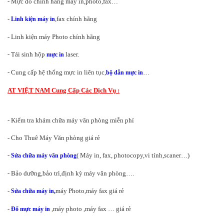
- Mực đổ chính hãng máy in,photo,fax…
-
,fax chính hãng
Linh kiện máy in
- Linh kiện máy Photo chính hãng
- Tái sinh hộp
laser.
mực in
- Cung cấp hệ thống mực in liên tục,
…
bộ dẫn mực in
AT VIỆT NAM Cung Cấp Các Dịch Vụ :
- Kiểm tra khám chữa máy văn phòng miễn phí
- Cho Thuê Máy Văn phòng giá rẻ
-
( Máy in, fax, photocopy,vi tính,scaner…)
Sửa chữa máy văn phòng
- Bảo dưỡng,bảo trì,định kỳ máy văn phòng….
-
máy Photo,máy fax giá rẻ
Sửa chữa máy in,
-
,máy photo ,máy fax … giá rẻ
Đổ mực máy in