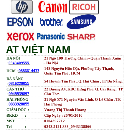
AT VIỆT NAM
HÀ NỘI
21 Ngõ 199 Trường Chinh - Quận Thanh Xuân
:
0943409555
- Hà Nội
148 Nguyễn Hữu Dật, Phường Tây Thạnh,
HCM :
0886614433
Quận Tân Phú , HCM
ĐÀ NẴNG
54 Huỳnh Tấn Phát, Q. Hải Châu , TP Đà Nẵng.
:
0816220055
CẦN THƠ
22 Đường A4, KDC Hưng Phú, Q. Cái Răng , TP
:
0945539897
Cần Thơ.
HẢI PHÒNG
31
Ngõ
571 Nguyễn Văn Linh, Q Lê Chân , TP.
:
0833928855
Hải Phòng
GIÁM ĐỐC :
Vương Thị Thanh Hương
ĐKKD :
Cấp Ngày : 26/01/2010
MST :
0104397712
Tel :
0243.5121.888_0943138866