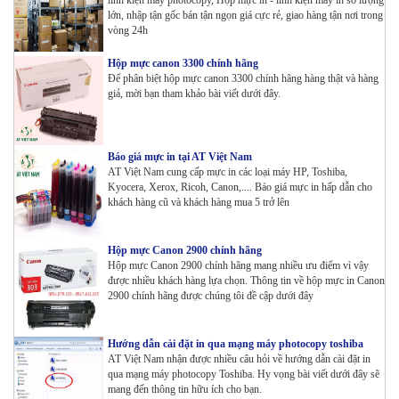
lớn, nhập tận gốc bán tận ngọn giá cực rẻ, giao hàng tận nơi trong
vòng 24h
Hộp mực canon 3300 chính hãng
Để phân biệt hộp mực canon 3300 chính hãng hàng thật và hàng
giả, mời bạn tham khảo bài viết dưới đây.
Báo giá mực in tại AT Việt Nam
AT Việt Nam cung cấp mực in các loại máy HP, Toshiba,
Kyocera, Xerox, Ricoh, Canon,.... Báo giá mực in hấp dẫn cho
khách hàng cũ và khách hàng mua 5 trở lên
Hộp mực Canon 2900 chính hãng
Hộp mực Canon 2900 chính hãng mang nhiều ưu điểm vì vậy
được nhiều khách hàng lựa chọn. Thông tin về hộp mực in Canon
2900 chính hãng được chúng tôi đề cập dưới đây
Hướng dẫn cài đặt in qua mạng máy photocopy toshiba
AT Việt Nam nhận được nhiều câu hỏi về hướng dẫn cài đặt in
qua mạng máy photocopy Toshiba. Hy vọng bài viết dưới đây sẽ
mang đến thông tin hữu ích cho bạn.