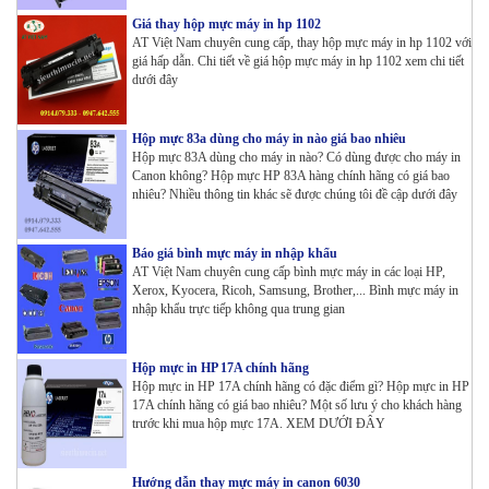
Giá thay hộp mực máy in hp 1102
AT Việt Nam chuyên cung cấp, thay hộp mực máy in hp 1102 với
giá hấp dẫn. Chi tiết về giá hộp mực máy in hp 1102 xem chi tiết
dưới đây
Hộp mực 83a dùng cho máy in nào giá bao nhiêu
Hộp mực 83A dùng cho máy in nào? Có dùng được cho máy in
Canon không? Hộp mực HP 83A hàng chính hãng có giá bao
nhiêu? Nhiều thông tin khác sẽ được chúng tôi đề cập dưới đây
Báo giá bình mực máy in nhập khẩu
AT Việt Nam chuyên cung cấp bình mực máy in các loại HP,
Xerox, Kyocera, Ricoh, Samsung, Brother,... Bình mực máy in
nhập khẩu trực tiếp không qua trung gian
Hộp mực in HP 17A chính hãng
Hộp mực in HP 17A chính hãng có đặc điểm gì? Hộp mực in HP
17A chính hãng có giá bao nhiêu? Một số lưu ý cho khách hàng
trước khi mua hộp mực 17A. XEM DƯỚI ĐÂY
Hướng dẫn thay mực máy in canon 6030