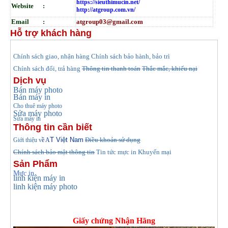
https://sieuthimucin.net/
Website :
http://atgroup.com.vn/
Email :
atgroup03@gmail.com
Hỗ trợ khách hàng
hính sách giao, nhận hàng
Chính sách bảo hành, bảo trì
C
Chính sách đổi, trả hàng
Thông tin thanh toán
Thắc mắc, khiếu nại
Dịch vụ
Bán máy photo
Bán máy in
Cho thuê máy photo
Sửa máy photo
Sửa máy in
Thông tin cần biết
T Việt Nam
Điều khoản sử dụng
Giới thiệu v
ề A
Chính sách bảo mật thông tin
Tin tức
mực in Khuyến mại
Sản Phẩm
Mực in
linh kiện máy in
linh kiện máy photo
Giấy chứng Nhận Hãng