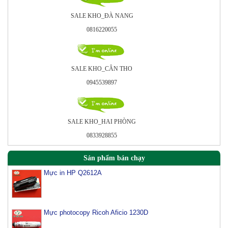
SALE KHO_ÐÀ NANG
0816220055
SALE KHO_CÂN THO
0945539897
SALE KHO_HAI PHÒNG
0833928855
Sản phẩm bán chạy
Mực in HP Q2612A
Mực photocopy Ricoh Aficio 1230D