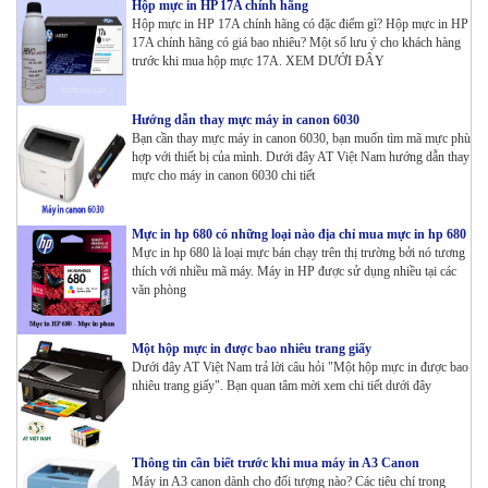
Hộp mực in HP 17A chính hãng
Hộp mực in HP 17A chính hãng có đặc điểm gì? Hộp mực in HP
17A chính hãng có giá bao nhiêu? Một số lưu ý cho khách hàng
trước khi mua hộp mực 17A. XEM DƯỚI ĐÂY
Hướng dẫn thay mực máy in canon 6030
Bạn cần thay mực máy in canon 6030, bạn muốn tìm mã mực phù
hợp với thiết bị của mình. Dưới đây AT Việt Nam hướng dẫn thay
mực cho máy in canon 6030 chi tiết
Mực in hp 680 có những loại nào địa chỉ mua mực in hp 680
Mực in hp 680 là loại mực bán chạy trên thị trường bởi nó tương
thích với nhiều mã máy. Máy in HP được sử dụng nhiều tại các
văn phòng
Một hộp mực in được bao nhiêu trang giấy
Dưới đây AT Việt Nam trả lời câu hỏi "Một hộp mực in được bao
nhiêu trang giấy". Bạn quan tâm mời xem chi tiết dưới đây
Thông tin cần biết trước khi mua máy in A3 Canon
Máy in A3 canon dành cho đối tượng nào? Các tiêu chí trong