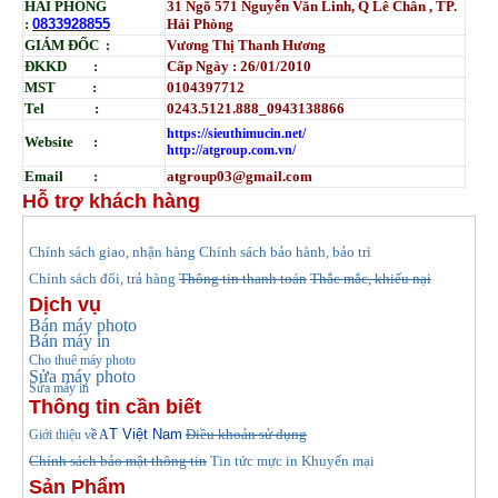
HẢI PHÒNG
31
Ngõ
571 Nguyễn Văn Linh, Q Lê Chân , TP.
:
0833928855
Hải Phòng
GIÁM ĐỐC :
Vương Thị Thanh Hương
ĐKKD :
Cấp Ngày : 26/01/2010
MST :
0104397712
Tel :
0243.5121.888_0943138866
https://sieuthimucin.net/
Website :
http://atgroup.com.vn/
Email :
atgroup03@gmail.com
Hỗ trợ khách hàng
hính sách giao, nhận hàng
Chính sách bảo hành, bảo trì
C
Chính sách đổi, trả hàng
Thông tin thanh toán
Thắc mắc, khiếu nại
Dịch vụ
Bán máy photo
Bán máy in
Cho thuê máy photo
Sửa máy photo
Sửa máy in
Thông tin cần biết
T Việt Nam
Điều khoản sử dụng
Giới thiệu v
ề A
Chính sách bảo mật thông tin
Tin tức
mực in Khuyến mại
Sản Phẩm