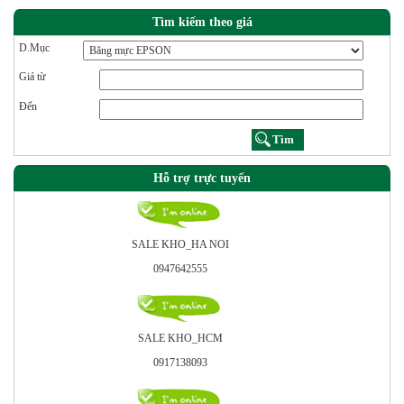
Tìm kiếm theo giá
D.Mục
Giá từ
Đến
Hỗ trợ trực tuyến
SALE KHO_HA NOI
0947642555
SALE KHO_HCM
0917138093