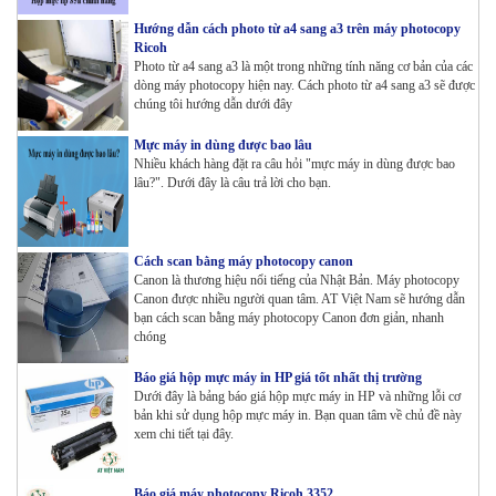
Hướng dẫn cách photo từ a4 sang a3 trên máy photocopy
Ricoh
Photo từ a4 sang a3 là một trong những tính năng cơ bản của các
dòng máy photocopy hiện nay. Cách photo từ a4 sang a3 sẽ được
chúng tôi hướng dẫn dưới đây
Mực máy in dùng được bao lâu
Nhiều khách hàng đặt ra câu hỏi "mực máy in dùng được bao
lâu?". Dưới đây là câu trả lời cho bạn.
Cách scan bằng máy photocopy canon
Canon là thương hiệu nổi tiếng của Nhật Bản. Máy photocopy
Canon được nhiều người quan tâm. AT Việt Nam sẽ hướng dẫn
bạn cách scan bằng máy photocopy Canon đơn giản, nhanh
chóng
Báo giá hộp mực máy in HP giá tốt nhất thị trường
Dưới đây là bảng báo giá hộp mực máy in HP và những lỗi cơ
bản khi sử dụng hộp mực máy in. Bạn quan tâm về chủ đề này
xem chi tiết tại đây.
Báo giá máy photocopy Ricoh 3352