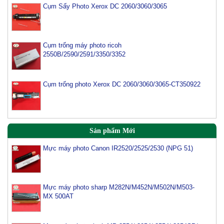
Cụm Sấy Photo Xerox DC 2060/3060/3065
Cụm trống máy photo ricoh
2550B/2590/2591/3350/3352
Cụm trống photo Xerox DC 2060/3060/3065-CT350922
Sản phẩm Mới
Mực máy photo Canon IR2520/2525/2530 (NPG 51)
Mực máy photo sharp M282N/M452N/M502N/M503-
MX 500AT
Mực máy photo ricoh MP 2554/ 3054/ 3554/ 3054SP/
3554SP