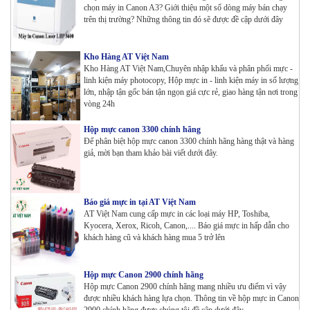
chọn máy in Canon A3? Giới thiệu một số dòng máy bán chạy
trên thị trường? Những thông tin đó sẽ được đề cập dưới đây
Kho Hàng AT Việt Nam
Kho Hàng AT Việt Nam,Chuyên nhập khẩu và phân phối mực -
linh kiện máy photocopy, Hộp mực in - linh kiện máy in số lượng
lớn, nhập tận gốc bán tận ngọn giá cực rẻ, giao hàng tận nơi trong
vòng 24h
Hộp mực canon 3300 chính hãng
Để phân biệt hộp mực canon 3300 chính hãng hàng thật và hàng
giả, mời bạn tham khảo bài viết dưới đây.
Báo giá mực in tại AT Việt Nam
AT Việt Nam cung cấp mực in các loại máy HP, Toshiba,
Kyocera, Xerox, Ricoh, Canon,.... Báo giá mực in hấp dẫn cho
khách hàng cũ và khách hàng mua 5 trở lên
Hộp mực Canon 2900 chính hãng
Hộp mực Canon 2900 chính hãng mang nhiều ưu điểm vì vậy
được nhiều khách hàng lựa chọn. Thông tin về hộp mực in Canon
2900 chính hãng được chúng tôi đề cập dưới đây