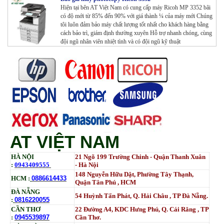
Hiện tại bên AT Việt Nam có cung cấp máy Ricoh MP 3352 bãi
có độ mới từ 85% đến 90% với giá thành ¼ của máy mới Chúng
tôi luôn đảm bảo máy chất lượng tốt nhất cho khách hàng bằng
cách bảo trì, giám định thường xuyên Hỗ trợ nhanh chóng, cùng
đội ngũ nhân viên nhiệt tình và có đội ngũ kỹ thuật
AT VIỆT NAM
HÀ NỘI
21 Ngõ 199 Trường Chinh - Quận Thanh Xuân
:
0943409555
- Hà Nội
148 Nguyễn Hữu Dật, Phường Tây Thạnh,
HCM :
0886614433
Quận Tân Phú , HCM
ĐÀ NẴNG
54 Huỳnh Tấn Phát, Q. Hải Châu , TP Đà Nẵng.
:
0816220055
CẦN THƠ
22 Đường A4, KDC Hưng Phú, Q. Cái Răng , TP
:
0945539897
Cần Thơ.