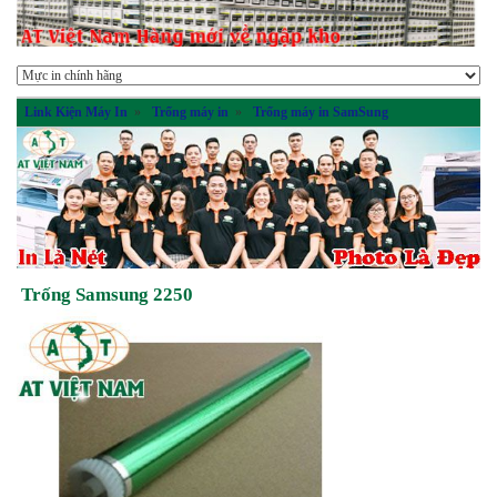
Link Kiện Máy In
»
Trống máy in
»
Trống máy in SamSung
Trống Samsung 2250