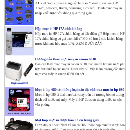
AT Việt Nam chuyên cung cấp bình mực máy in các loại HP,
Xerox, Kyocera, Ricoh, Samsung, Brother,... Bình mực máy in
nhập khẩu trực tiếp không qua trung gian
Hộp mực in HP 17A chính hãng
Hộp mực in HP 17A chính hãng có đặc điểm gì? Hộp mực in HP
17A chính hãng có giá bao nhiêu? Một số lưu ý cho khách hàng
trước khi mua hộp mực 17A. XEM DƯỚI ĐÂY
Hướng dẫn thay mực máy in canon 6030
Bạn cần thay mực máy in canon 6030, bạn muốn tìm mã mực phù
hợp với thiết bị của mình. Dưới đây AT Việt Nam hướng dẫn thay
mực cho máy in canon 6030 chi tiết
Mực in hp 680 có những loại nào địa chỉ mua mực in hp 680
Mực in hp 680 là loại mực bán chạy trên thị trường bởi nó tương
thích với nhiều mã máy. Máy in HP được sử dụng nhiều tại các
văn phòng
Một hộp mực in được bao nhiêu trang giấy
Dưới đây AT Việt Nam trả lời câu hỏi "Một hộp mực in được bao
nhiêu trang giấy". Bạn quan tâm mời xem chi tiết dưới đây