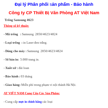
Đại lý
Phân phối
s
ản phẩm - Bảo hành
Công ty CP Thiết Bị Văn Phòng AT Việt Nam
Trống Samsung 4623
Thông số kỹ thuật:
- Mã trống :
Samsung
2850/4623/4824
- Loại trống :
in Laser đen trắng.
- Dùng cho máy
:
Samsung
2850/4623/4824
- Số bản in:
5.000 trang in.
- Xuất xứ :
đài loan
- Bảo hành :
03 tháng
- Giao hàng:
Miễn phí trong phạm vi nội thành Hà Nội.
AT VIỆT NAM Cung Cấp Các Sản Phẩm:
- Cung cấp
các loại
mực in chính hãng