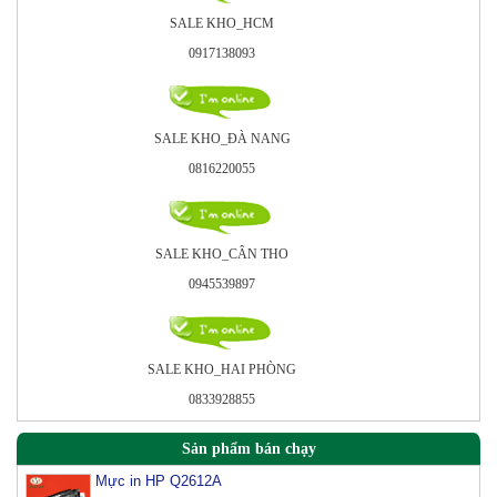
SALE KHO_HCM
0917138093
SALE KHO_ÐÀ NANG
0816220055
SALE KHO_CÂN THO
0945539897
SALE KHO_HAI PHÒNG
0833928855
Sản phẩm bán chạy
Mực in HP Q2612A