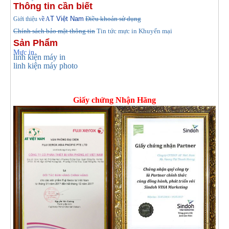
Thông tin cần biết
T Việt Nam
Điều khoản sử dụng
Giới thiệu v
ề A
Chính sách bảo mật thông tin
Tin tức
mực in Khuyến mại
Sản Phẩm
Mực in
linh kiện máy in
linh kiện máy photo
Giấy chứng Nhận Hãng