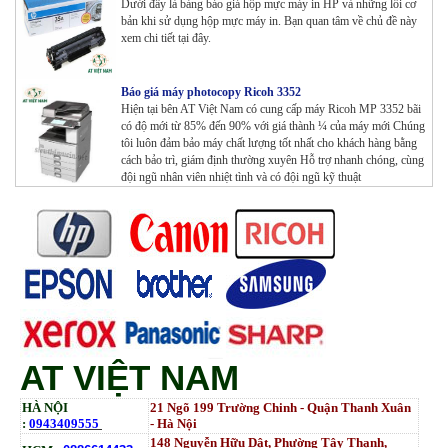
Dưới đây là bảng báo giá hộp mực máy in HP và những lỗi cơ
bản khi sử dụng hộp mực máy in. Bạn quan tâm về chủ đề này
xem chi tiết tại đây.
Báo giá máy photocopy Ricoh 3352
Hiện tại bên AT Việt Nam có cung cấp máy Ricoh MP 3352 bãi
có độ mới từ 85% đến 90% với giá thành ¼ của máy mới Chúng
tôi luôn đảm bảo máy chất lượng tốt nhất cho khách hàng bằng
cách bảo trì, giám định thường xuyên Hỗ trợ nhanh chóng, cùng
đội ngũ nhân viên nhiệt tình và có đội ngũ kỹ thuật
AT VIỆT NAM
HÀ NỘI
21 Ngõ 199 Trường Chinh - Quận Thanh Xuân
:
0943409555
- Hà Nội
148 Nguyễn Hữu Dật, Phường Tây Thạnh,