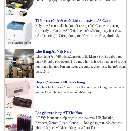
Thông tin cần biết trước khi mua máy in A3 Canon
Máy in A3 canon dành cho đối tượng nào? Các tiêu chí trong
chọn máy in Canon A3? Giới thiệu một số dòng máy bán chạy
trên thị trường? Những thông tin đó sẽ được đề cập dưới đây
Kho Hàng AT Việt Nam
Kho Hàng AT Việt Nam,Chuyên nhập khẩu và phân phối mực -
linh kiện máy photocopy, Hộp mực in - linh kiện máy in số lượng
lớn, nhập tận gốc bán tận ngọn giá cực rẻ, giao hàng tận nơi trong
vòng 24h
Hộp mực canon 3300 chính hãng
Để phân biệt hộp mực canon 3300 chính hãng hàng thật và hàng
giả, mời bạn tham khảo bài viết dưới đây.
Báo giá mực in tại AT Việt Nam
AT Việt Nam cung cấp mực in các loại máy HP, Toshiba,
Kyocera, Xerox, Ricoh, Canon,.... Báo giá mực in hấp dẫn cho
khách hàng cũ và khách hàng mua 5 trở lên