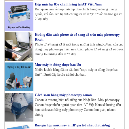
Hộp mực hp 85a chính hãng tại AT Việt Nam
Bạn quan tâm về hộp mực hp 85a chính hãng và hàng Trung
Quốc, chỉ cần liên hệ với chúng tôi để được tư vấn và báo giá về
2 loại này
Hướng dẫn cách photo từ a4 sang a3 trên máy photocopy
Ricoh
Photo từ a4 sang a3 là một trong những tính năng cơ bản của các
dòng máy photocopy hiện nay. Cách photo từ a4 sang a3 sẽ được
chúng tôi hướng dẫn dưới đây
Mực máy in dùng được bao lâu
Nhiều khách hàng đặt ra câu hỏi "mực máy in dùng được bao
lâu?". Dưới đây là câu trả lời cho bạn.
Cách scan bằng máy photocopy canon
Canon là thương hiệu nổi tiếng của Nhật Bản. Máy photocopy
Canon được nhiều người quan tâm. AT Việt Nam sẽ hướng dẫn
bạn cách scan bằng máy photocopy Canon đơn giản, nhanh
chóng
Báo giá hộp mực máy in HP giá tốt nhất thị trường