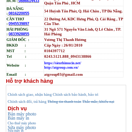
HCM :
0886614433
Quận Tân Phú , HCM
ĐÀ NẴNG
54 Huỳnh Tấn Phát, Q. Hải Châu , TP Đà Nẵng.
:
0816220055
CẦN THƠ
22 Đường A4, KDC Hưng Phú, Q. Cái Răng , TP
:
0945539897
Cần Thơ.
HẢI PHÒNG
31
Ngõ
571 Nguyễn Văn Linh, Q Lê Chân , TP.
:
0833928855
Hải Phòng
GIÁM ĐỐC :
Vương Thị Thanh Hương
ĐKKD :
Cấp Ngày : 26/01/2010
MST :
0104397712
Tel :
0243.5121.888_0943138866
https://sieuthimucin.net/
Website :
http://atgroup.com.vn/
Email :
atgroup03@gmail.com
Hỗ trợ khách hàng
hính sách giao, nhận hàng
Chính sách bảo hành, bảo trì
C
Chính sách đổi, trả hàng
Thông tin thanh toán
Thắc mắc, khiếu nại
Dịch vụ
Bán máy photo
Bán máy in
Cho thuê máy photo
Sửa máy photo
Sửa máy in