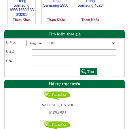
Trống
Trống
Trống
Samsung
Samsung 2950
Samsung 4623
1666/1660/163
0/3201
Tham Khảo
Tham Khảo
Tham Khảo
Tìm kiếm theo giá
D.Mục
Giá từ
Đến
Hỗ trợ trực tuyến
SALE KHO_HA NOI
0947642555