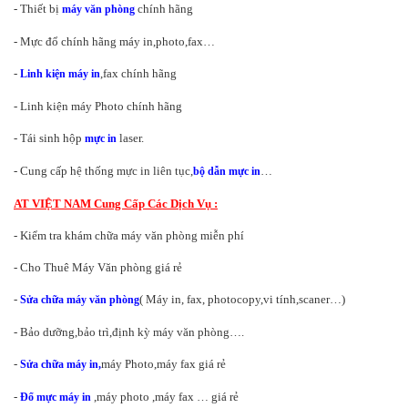
- Thiết bị
chính hãng
máy văn phòng
- Mực đổ chính hãng máy in,photo,
fax
…
-
,fax chính hãng
Linh kiện máy in
- Linh kiện máy Photo chính hãng
- Tái sinh hộp
laser
.
mực in
- Cung cấp hệ thống mực in liên tục,
…
bộ dẫn mực in
AT VIỆT NAM Cung Cấp Các Dịch Vụ :
- Kiểm tra khám chữa máy văn phòng miễn phí
- Cho Thuê Máy Văn phòng giá rẻ
-
( Máy in, fax,
photocopy
,vi tính,scaner…)
Sửa chữa máy văn phòng
- Bảo dưỡng,bảo trì,định kỳ máy văn phòng….
-
máy Photo,máy fax giá rẻ
Sửa chữa máy in,
-
,máy photo ,máy fax … giá rẻ
Đổ mực máy in