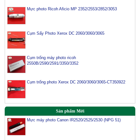
Mực photo Ricoh Aficio MP 2352/2553/2852/3053
Cụm Sấy Photo Xerox DC 2060/3060/3065
Cụm trống máy photo ricoh
2550B/2590/2591/3350/3352
Cụm trống photo Xerox DC 2060/3060/3065-CT350922
Sản phẩm Mới
Mực máy photo Canon IR2520/2525/2530 (NPG 51)
Mực máy photo sharp M282N/M452N/M502N/M503-